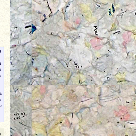
s
s
s
s
à
s
e
n