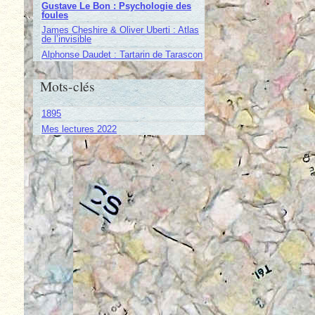
Gustave Le Bon : Psychologie des
foules
James Cheshire & Oliver Uberti : Atlas
de l’invisible
Alphonse Daudet : Tartarin de Tarascon
Mots-clés
1895
Mes lectures 2022