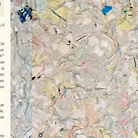
t
’il
Car
’un
e
IX
que
 la
Des
les
lus
que
le,
une
 ne