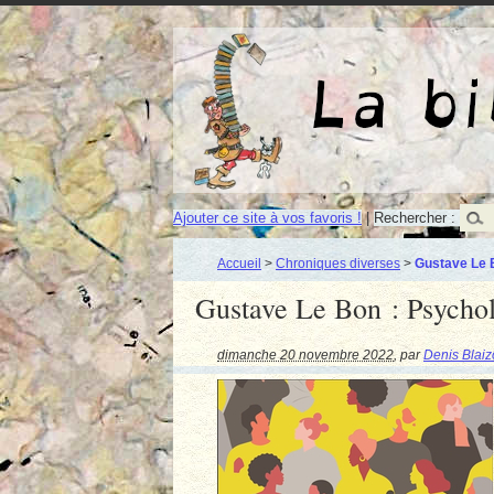
Ajouter ce site à vos favoris !
|
Rechercher :
Accueil
>
Chroniques diverses
>
Gustave Le B
Gustave Le Bon : Psychol
dimanche 20 novembre 2022
,
par
Denis Blaiz