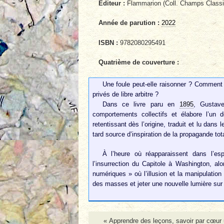
Éditeur :
Flammarion (Coll. Champs Class
Année de parution :
2022
ISBN :
9782080295491
Quatrième de couverture :
Une foule peut-elle raisonner ? Comment
privés de libre arbitre ?
Dans ce livre paru en
1895
, Gustav
comportements collectifs et élabore l’un
retentissant dès l’origine, traduit et lu da
tard source d’inspiration de la propagande tota
À l’heure où réapparaissent dans l’e
l’insurrection du Capitole à Washington, a
numériques » où l’illusion et la manipulatio
des masses et jeter une nouvelle lumière sur
« Apprendre des leçons, savoir par cœur u