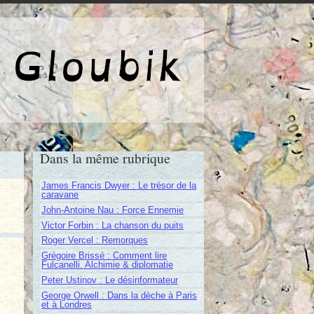
e de Gloubik
Dans la même rubrique
James Francis Dwyer : Le trésor de la
caravane
John-Antoine Nau : Force Ennemie
Victor Forbin : La chanson du puits
Roger Vercel : Remorques
Grégoire Brissé : Comment lire
Fulcanelli. Alchimie & diplomatie
Peter Ustinov : Le désinformateur
George Orwell : Dans la dèche à Paris
et à Londres