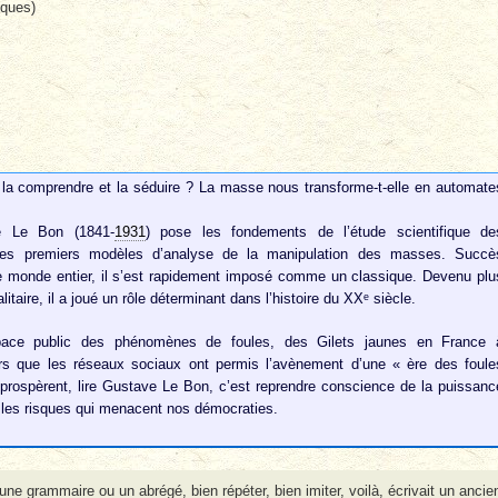
iques)
 la comprendre et la séduire ? La masse nous transforme-t-elle en automate
e Le Bon (1841-
1931
) pose les fondements de l’étude scientifique de
 des premiers modèles d’analyse de la manipulation des masses. Succè
ns le monde entier, il s’est rapidement imposé comme un classique. Devenu plu
litaire, il a joué un rôle déterminant dans l’histoire du XXᵉ siècle.
space public des phénomènes de foules, des Gilets jaunes en France 
lors que les réseaux sociaux ont permis l’avènement d’une « ère des foule
n prospèrent, lire Gustave Le Bon, c’est reprendre conscience de la puissanc
 les risques qui menacent nos démocraties.
ne grammaire ou un abrégé, bien répéter, bien imiter, voilà, écrivait un ancie