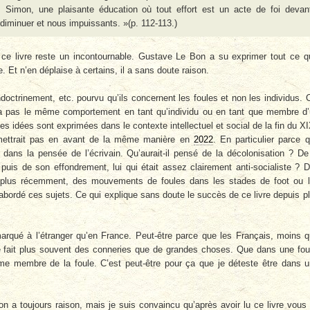
es Simon, une plaisante éducation où tout effort est un acte de foi devan
us diminuer et nous impuissants. »(p. 112-113.)
e livre reste un incontournable. Gustave Le Bon a su exprimer tout ce qu
 Et n’en déplaise à certains, il a sans doute raison.
endoctrinement, etc. pourvu qu’ils concernent les foules et non les individus. 
’a pas le même comportement en tant qu’individu ou en tant que membre d
aines idées sont exprimées dans le contexte intellectuel et social de la fin du X
es mettrait pas en avant de la même manière en
2022
. En particulier parce 
 dans la pensée de l’écrivain. Qu’aurait-il pensé de la décolonisation ? De
s de son effondrement, lui qui était assez clairement anti-socialiste ? 
 plus récemment, des mouvements de foules dans les stades de foot ou 
 abordé ces sujets. Ce qui explique sans doute le succès de ce livre depuis p
marqué à l’étranger qu’en France. Peut-être parce que les Français, moins 
tre fait plus souvent des conneries que de grandes choses. Que dans une fou
omme membre de la foule. C’est peut-être pour ça que je déteste être dans 
 a toujours raison, mais je suis convaincu qu’après avoir lu ce livre vous