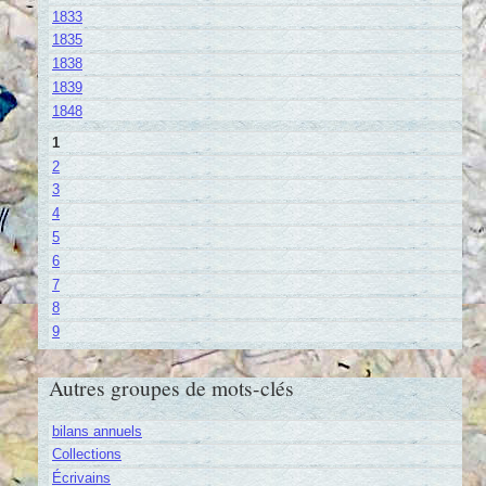
1833
1835
1838
1839
1848
1
2
3
4
5
6
7
8
9
Autres groupes de mots-clés
bilans annuels
Collections
Écrivains