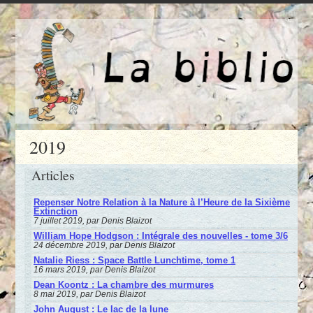
2019
Articles
Repenser Notre Relation à la Nature à l’Heure de la Sixième
Extinction
7 juillet 2019, par Denis Blaizot
William Hope Hodgson : Intégrale des nouvelles - tome 3/6
24 décembre 2019, par Denis Blaizot
Natalie Riess : Space Battle Lunchtime, tome 1
16 mars 2019, par Denis Blaizot
Dean Koontz : La chambre des murmures
8 mai 2019, par Denis Blaizot
John August : Le lac de la lune