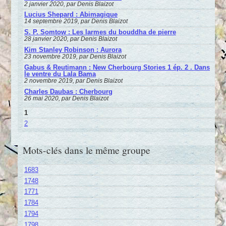
2 janvier 2020, par Denis Blaizot
Lucius Shepard : Abimagique
14 septembre 2019, par Denis Blaizot
S. P. Somtow : Les larmes du bouddha de pierre
28 janvier 2020, par Denis Blaizot
Kim Stanley Robinson : Aurora
23 novembre 2019, par Denis Blaizot
Gabus & Reutimann : New Cherbourg Stories 1 ép. 2 . Dans
le ventre du Lala Bama
2 novembre 2019, par Denis Blaizot
Charles Daubas : Cherbourg
26 mai 2020, par Denis Blaizot
1
2
Mots-clés dans le même groupe
1683
1748
1771
1784
1794
1798