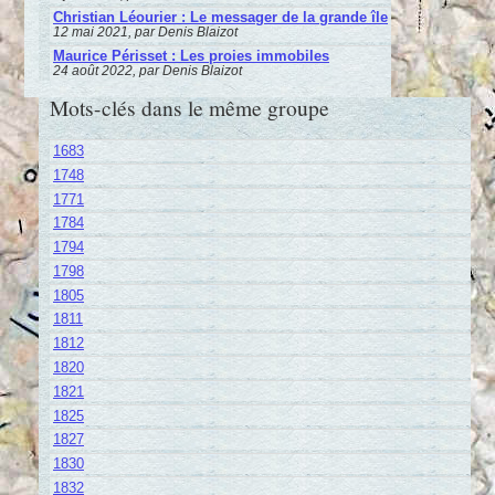
Christian Léourier : Le messager de la grande île
12 mai 2021, par Denis Blaizot
Maurice Périsset : Les proies immobiles
24 août 2022, par Denis Blaizot
Mots-clés dans le même groupe
1683
1748
1771
1784
1794
1798
1805
1811
1812
1820
1821
1825
1827
1830
1832