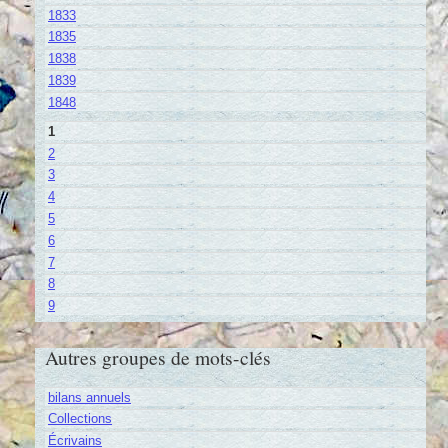
1833
1835
1838
1839
1848
1
2
3
4
5
6
7
8
9
Autres groupes de mots-clés
bilans annuels
Collections
Écrivains