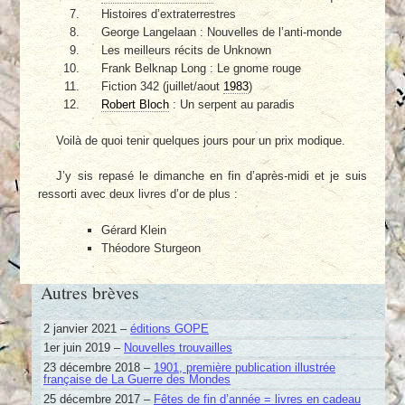
Histoires d’extraterrestres
George Langelaan : Nouvelles de l’anti-monde
Les meilleurs récits de Unknown
Frank Belknap Long : Le gnome rouge
Fiction 342 (juillet/aout
1983
)
Robert Bloch
: Un serpent au paradis
Voilà de quoi tenir quelques jours pour un prix modique.
J’y sis repasé le dimanche en fin d’après-midi et je suis
ressorti avec deux livres d’or de plus :
Gérard Klein
Théodore Sturgeon
Autres brèves
2 janvier 2021 –
éditions GOPE
1er juin 2019 –
Nouvelles trouvailles
23 décembre 2018 –
1901, première publication illustrée
française de La Guerre des Mondes
25 décembre 2017 –
Fêtes de fin d’année = livres en cadeau