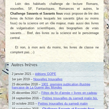
Loin des habituels challenge de lecture Romans,
nouvelles, SF, Fantastiques, Romances et autres, le
Challenge Savants et Savants fous
vous propose de lire des
livres de fiction dans lesquels les savants (plus ou moins
fous) ou la science ont un rôle majeur, mais aussi des livres
de vulgarisation scientifiques, des biographies de vrais
savants.... Bref, des livres ou la science est le personnage
central.
Et non, à mon avis du moins, les livres de classe ne
comptent pas. ;-)
Autres brèves
2 janvier 2021 –
éditions GOPE
1er juin 2019 –
Nouvelles trouvailles
23 décembre 2018 –
1901, première publication illustrée
française de La Guerre des Mondes
25 décembre 2017 –
Fêtes de fin d’année = livres en cadeau
24 septembre 2016 –
Petites trouvailles du samedi matin bis.
10 octobre 2015 –
Petites trouvailles du samedi matin
19 septembre 2015 –
Challenge Savants et Savants fous