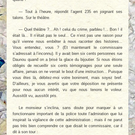
— Tout à l’heure, répondit l’agent 235 en joignant ses
talons. Sur le théâtre.
— Quel théâtre ?... Ah ! celui du crime, parbleu !... Bon ! il
était là... Il n’était pas le seul... Ce n’est pas une raison pour
qu’il vienne nous embêter à nous raconter des histoires...
Vous entendez, vous ? (Et maintenant le commissaire
s’adressait à l’inconnu). Il y avait bien six cents personnes rue
Daunou quand on a brisé la glace du bijoutier. Si nous étions
obligés de recueillir six cents témoignages pour une seule
affaire, jamais on ne verrait le bout d’une instruction... Puisque
vous êtes là, débitez-moi votre boniment, mais soyez bref.
D’ailleurs, je vous avertis que votre déposition ne présente
pour nous aucun intérêt, vu que nous tenons le voleur.
Aussitôt vu, aussitôt pris.
Le monsieur s’inclina, sans doute pour marquer à un
fonctionnaire important de la police toute l’admiration que lui
inspirait la vigilance de cette administration ; mais il ne parut
pas très bien comprendre ce que disait le commissaire, car il
dit à son tour :