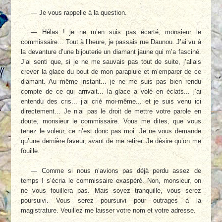
— Je vous rappelle à la question.
— Hélas ! je ne m’en suis pas écarté, monsieur le
commissaire... Tout à l’heure, je passais rue Daunou. J’ai vu à
la devanture d’une bijouterie un diamant jaune qui m’a fasciné.
J’ai senti que, si je ne me sauvais pas tout de suite, j’allais
crever la glace du bout de mon parapluie et m’emparer de ce
diamant. Au même instant... je ne me suis pas bien rendu
compte de ce qui arrivait... la glace a volé en éclats... j’ai
entendu des cris... j’ai crié moi-même... et je suis venu ici
directement... Je n’ai pas le droit de mettre votre parole en
doute, monsieur le commissaire. Vous me dites, que vous
tenez le voleur, ce n’est donc pas moi. Je ne vous demande
qu’une dernière faveur, avant de me retirer. Je désire qu’on me
fouille.
— Comme si nous n’avions pas déjà perdu assez de
temps ! s’écria le commissaire exaspéré. Non, monsieur, on
ne vous fouillera pas. Mais soyez tranquille, vous serez
poursuivi. Vous serez poursuivi pour outrages à la
magistrature. Veuillez me laisser votre nom et votre adresse.