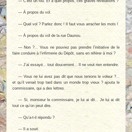
— C’est un fou. Et à quel propos, ces graves révélations ?
— À propos du vol.
— Quel vol ? Parlez donc ! Il faut vous arracher les mots !
— À propos du vol de la rue Daunou.
— Non ?... Vous ne pouviez pas prendre l’initiative de le
faire conduire à l’infirmerie du Dépôt, sans en référer à moi ?
— J’ai essayé... tout doucement... Il ne veut rien entendre.
— Vous ne lui avez pas dit que nous tenions le voleur ?...
et qu’il venait trop tard dans un monde trop vieux ? ajouta le
commissaire, qui a des lettres.
— Si, monsieur le commissaire, je lui ai dit... Je lui ai dit
tout ce qu’on peut dire.
— Qu’a-t-il répondu ?
— Il a souri.