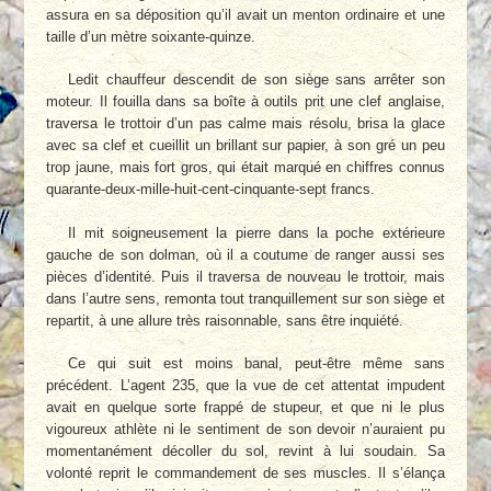
assura en sa déposition qu’il avait un menton ordinaire et une
taille d’un mètre soixante-quinze.
Ledit chauffeur descendit de son siège sans arrêter son
moteur. Il fouilla dans sa boîte à outils prit une clef anglaise,
traversa le trottoir d’un pas calme mais résolu, brisa la glace
avec sa clef et cueillit un brillant sur papier, à son gré un peu
trop jaune, mais fort gros, qui était marqué en chiffres connus
quarante-deux-mille-huit-cent-cinquante-sept francs.
Il mit soigneusement la pierre dans la poche extérieure
gauche de son dolman, où il a coutume de ranger aussi ses
pièces d’identité. Puis il traversa de nouveau le trottoir, mais
dans l’autre sens, remonta tout tranquillement sur son siège et
repartit, à une allure très raisonnable, sans être inquiété.
Ce qui suit est moins banal, peut-être même sans
précédent. L’agent 235, que la vue de cet attentat impudent
avait en quelque sorte frappé de stupeur, et que ni le plus
vigoureux athlète ni le sentiment de son devoir n’auraient pu
momentanément décoller du sol, revint à lui soudain. Sa
volonté reprit le commandement de ses muscles. Il s’élança