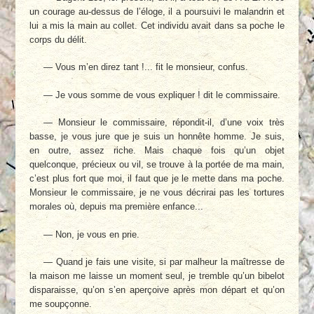
un courage au-dessus de l’éloge, il a poursuivi le malandrin et
lui a mis la main au collet. Cet individu avait dans sa poche le
corps du délit.
— Vous m’en direz tant !... fit le monsieur, confus.
— Je vous somme de vous expliquer ! dit le commissaire.
— Monsieur le commissaire, répondit-il, d’une voix très
basse, je vous jure que je suis un honnête homme. Je suis,
en outre, assez riche. Mais chaque fois qu’un objet
quelconque, précieux ou vil, se trouve à la portée de ma main,
c’est plus fort que moi, il faut que je le mette dans ma poche.
Monsieur le commissaire, je ne vous décrirai pas les tortures
morales où, depuis ma première enfance...
— Non, je vous en prie.
— Quand je fais une visite, si par malheur la maîtresse de
la maison me laisse un moment seul, je tremble qu’un bibelot
disparaisse, qu’on s’en aperçoive après mon départ et qu’on
me soupçonne.