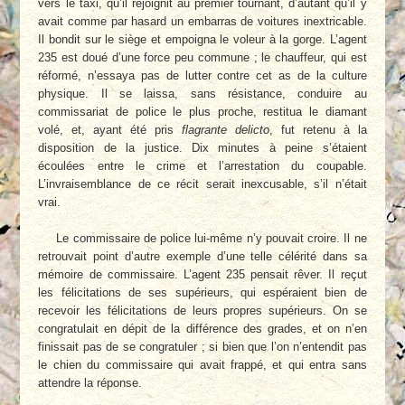
vers le taxi, qu’il rejoignit au premier tournant, d’autant qu’il y
avait comme par hasard un embarras de voitures inextricable.
Il bondit sur le siège et empoigna le voleur à la gorge. L’agent
235 est doué d’une force peu commune ; le chauffeur, qui est
réformé, n’essaya pas de lutter contre cet as de la culture
physique. Il se laissa, sans résistance, conduire au
commissariat de police le plus proche, restitua le diamant
volé, et, ayant été pris
flagrante delicto
, fut retenu à la
disposition de la justice. Dix minutes à peine s’étaient
écoulées entre le crime et l’arrestation du coupable.
L’invraisemblance de ce récit serait inexcusable, s’il n’était
vrai.
Le commissaire de police lui-même n’y pouvait croire. Il ne
retrouvait point d’autre exemple d’une telle célérité dans sa
mémoire de commissaire. L’agent 235 pensait rêver. Il reçut
les félicitations de ses supérieurs, qui espéraient bien de
recevoir les félicitations de leurs propres supérieurs. On se
congratulait en dépit de la différence des grades, et on n’en
finissait pas de se congratuler ; si bien que l’on n’entendit pas
le chien du commissaire qui avait frappé, et qui entra sans
attendre la réponse.