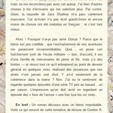
mais ne me réconciliera pas avec cet auteur. J’ai bien d’autres
choses à lire d’écrivains qui me satisfont plus. Par contre,
Glute
, la nouvelle de Jack Sharkey m’a paru carrément
mauvaise. Cet écrivain n’a pas écrit grand’chose et encore
moins de choses ont été traduites en français... et c’est tant
mieux.
Alors ! Pourquoi n’ai-je pas aimé Dorsaï ? Parce que le
héros est peu crédible ; que l’enchaînement de ses aventures
me paraissent invraisemblables. Quoi , un jeune con
fraîchement sorti de l’école militaire — bon, d’accord, il est
d’une famille de mercenaires de pères et fils, mais y’a des
limites — et réussi tout ce qu’il entreprend au point de devenir
général en quelques mois, réalisant des prouesses que ses
aînés n’ont jamais osé rêvé. Y a-t-il seulement de la
cohérence dans la trame ? Non. J’ai eu le sentiment de
regarder quelques épisodes d’une série TV pris au hasard... un
par saison. L’impression qu’on doit avoir en regardant un
épisode des « feux de l’amour » une fois tout les six mois.
En bref :
Un roman décousu avec un héros improbable.
Voilà ce qui ressort de cette tentative de lecture de Gordon R.