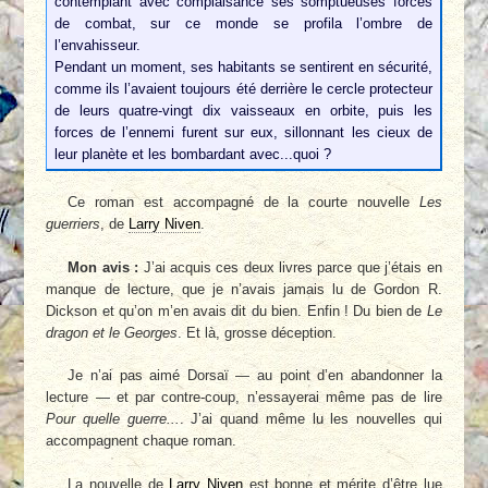
contemplant avec complaisance ses somptueuses forces
de combat, sur ce monde se profila l’ombre de
l’envahisseur.
Pendant un moment, ses habitants se sentirent en sécurité,
comme ils l’avaient toujours été derrière le cercle protecteur
de leurs quatre-vingt dix vaisseaux en orbite, puis les
forces de l’ennemi furent sur eux, sillonnant les cieux de
leur planète et les bombardant avec...quoi ?
Ce roman est accompagné de la courte nouvelle
Les
guerriers
, de
Larry Niven
.
Mon avis :
J’ai acquis ces deux livres parce que j’étais en
manque de lecture, que je n’avais jamais lu de Gordon R.
Dickson et qu’on m’en avais dit du bien. Enfin ! Du bien de
Le
dragon et le Georges
. Et là, grosse déception.
Je n’ai pas aimé Dorsaï — au point d’en abandonner la
lecture — et par contre-coup, n’essayerai même pas de lire
Pour quelle guerre...
. J’ai quand même lu les nouvelles qui
accompagnent chaque roman.
La nouvelle de
Larry Niven
est bonne et mérite d’être lue