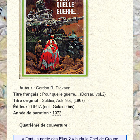
Auteur :
Gordon R. Dickson
Titre français :
Pour quelle guerre... (Dorsaï, vol.2)
Titre original :
Soldier, Ask Not, (
1967
)
Éditeur :
OPTA (coll.
Galaxie-bis
)
Année de parution :
1972
Quatrième de couverture :
« Font-ils partie des Elus ? » hurla le Chef de Groupe.