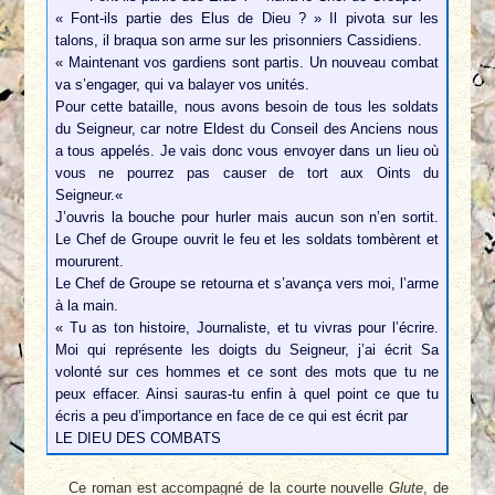
« Font-ils partie des Elus de Dieu ? » Il pivota sur les
talons, il braqua son arme sur les prisonniers Cassidiens.
« Maintenant vos gardiens sont partis. Un nouveau combat
va s’engager, qui va balayer vos unités.
Pour cette bataille, nous avons besoin de tous les soldats
du Seigneur, car notre Eldest du Conseil des Anciens nous
a tous appelés. Je vais donc vous envoyer dans un lieu où
vous ne pourrez pas causer de tort aux Oints du
Seigneur.«
J’ouvris la bouche pour hurler mais aucun son n’en sortit.
Le Chef de Groupe ouvrit le feu et les soldats tombèrent et
moururent.
Le Chef de Groupe se retourna et s’avança vers moi, l’arme
à la main.
« Tu as ton histoire, Journaliste, et tu vivras pour l’écrire.
Moi qui représente les doigts du Seigneur, j’ai écrit Sa
volonté sur ces hommes et ce sont des mots que tu ne
peux effacer. Ainsi sauras-tu enfin à quel point ce que tu
écris a peu d’importance en face de ce qui est écrit par
LE DIEU DES COMBATS
Ce roman est accompagné de la courte nouvelle
Glute
, de