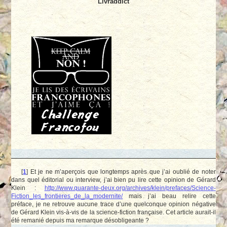
Livraddict
[
1
]
Et je ne m’aperçois que longtemps après que j’ai oublié de noter
dans quel éditorial ou interview, j’ai bien pu lire cette opinion de Gérard
Klein :
http://www.quarante-deux.org/archives/klein/prefaces/Science-
Fiction_les_frontieres_de_la_modernite/
mais j’ai beau relire cette
préface, je ne retrouve aucune trace d’une quelconque opinion négative
de Gérard Klein vis-à-vis de la science-fiction française. Cet article aurait-il
été remanié depuis ma remarque désobligeante ?