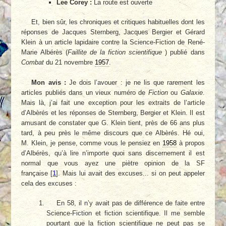
Lee Corey :
La route est ouverte
Et, bien sûr, les chroniques et critiques habituelles dont les
réponses de Jacques Sternberg, Jacques Bergier et Gérard
Klein à un article lapidaire contre la Science-Fiction de René-
Marie Albérès (
Faillite de la fiction scientifique
) publié dans
Combat
du 21 novembre
1957
.
Mon avis :
Je dois l’avouer : je ne lis que rarement les
articles publiés dans un vieux numéro de
Fiction
ou
Galaxie
.
Mais là, j’ai fait une exception pour les extraits de l’article
d’Albèrés et les réponses de Sternberg, Bergier et Klein. Il est
amusant de constater que G. Klein tient, près de 66 ans plus
tard, à peu près le même discours que ce Albèrés. Hé oui,
M. Klein, je pense, comme vous le pensiez en
1958
à propos
d’Albérès, qu’à lire n’importe quoi sans discernement il est
normal que vous ayez une piètre opinion de la SF
française
[
1
]
. Mais lui avait des excuses... si on peut appeler
cela des excuses :
En 58, il n’y avait pas de différence de faite entre
Science-Fiction et fiction scientifique. Il me semble
pourtant que la fiction scientifique ne peut pas se