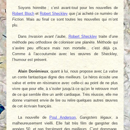
Soyons honnête : c’est avant-tout pour les nouvelles de
Robert Bloch
et
Robert Sheckley
que j’ai acheté ce numéro de
Fiction
. Mais au final ce sont toutes les nouvelles qui m’ont
plu.
Dans
Invasion avant l’aube
,
Robert Sheckley
traite d’une
méthode peu orthodoxe de coloniser une planète. Méthode qui
s’avère peu efficace mais non mortelle... c’est déjà ça.
Comme à l’accoutumée avec les œuvres de Sheckley,
l’humour est présent.
Alain Dorémieux
, quant à lui, nous propose avec
La valse
un conte fantastique digne des meilleurs. Le héros écoute une
valse et entre en résonance avec celle-ci au point de ne plus
vivre que pour elle, à s’isoler jusqu’à ce qu’on le retrouve mort
de ce qui semble être un arrêt cardiaque. Très réussie, elle me
donne vraiment envie de lire ou relire quelques autres œuvres
de cet écrivain français.
La nouvelle de
Poul Anderson
,
Gangsters légaux
, a
malheureusement vieilli. Elle fait très film de gangster des
années 50, et pas forcément des meilleurs. C’est dommage.