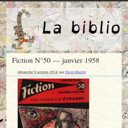
Fiction N°50 — janvier 1958
dimanche 5 octobre 2014
,
par
Denis Blaizot