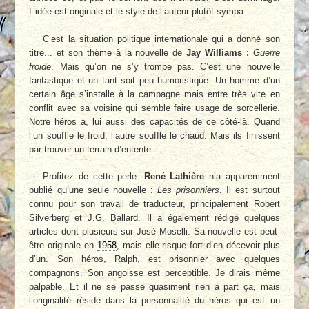
L’idée est originale et le style de l’auteur plutôt sympa.
C’est la situation politique internationale qui a donné son
titre... et son thème à la nouvelle de
Jay Williams :
Guerre
froide
. Mais qu’on ne s’y trompe pas. C’est une nouvelle
fantastique et un tant soit peu humoristique. Un homme d’un
certain âge s’installe à la campagne mais entre très vite en
conflit avec sa voisine qui semble faire usage de sorcellerie.
Notre héros a, lui aussi des capacités de ce côté-là. Quand
l’un souffle le froid, l’autre souffle le chaud. Mais ils finissent
par trouver un terrain d’entente.
Profitez de cette perle.
René Lathière
n’a apparemment
publié qu’une seule nouvelle :
Les prisonniers
. Il est surtout
connu pour son travail de traducteur, principalement Robert
Silverberg et J.G. Ballard. Il a également rédigé quelques
articles dont plusieurs sur José Moselli. Sa nouvelle est peut-
être originale en
1958
, mais elle risque fort d’en décevoir plus
d’un. Son héros, Ralph, est prisonnier avec quelques
compagnons. Son angoisse est perceptible. Je dirais même
palpable. Et il ne se passe quasiment rien à part ça, mais
l’originalité réside dans la personnalité du héros qui est un