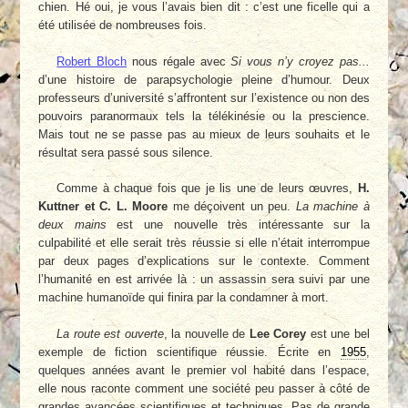
chien. Hé oui, je vous l’avais bien dit : c’est une ficelle qui a
été utilisée de nombreuses fois.
Robert Bloch
nous régale avec
Si vous n’y croyez pas...
d’une histoire de parapsychologie pleine d’humour. Deux
professeurs d’université s’affrontent sur l’existence ou non des
pouvoirs paranormaux tels la télékinésie ou la prescience.
Mais tout ne se passe pas au mieux de leurs souhaits et le
résultat sera passé sous silence.
Comme à chaque fois que je lis une de leurs œuvres,
H.
Kuttner et C. L. Moore
me déçoivent un peu.
La machine à
deux mains
est une nouvelle très intéressante sur la
culpabilité et elle serait très réussie si elle n’était interrompue
par deux pages d’explications sur le contexte. Comment
l’humanité en est arrivée là : un assassin sera suivi par une
machine humanoïde qui finira par la condamner à mort.
La route est ouverte
, la nouvelle de
Lee Corey
est une bel
exemple de fiction scientifique réussie. Écrite en
1955
,
quelques années avant le premier vol habité dans l’espace,
elle nous raconte comment une société peu passer à côté de
grandes avancées scientifiques et techniques. Pas de grande