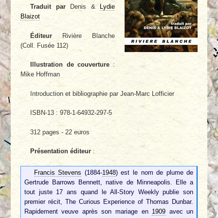
Traduit par
Denis &
Lydie
Blaizot
Éditeur
Rivière Blanche
(Coll. Fusée 112)
Illustration de couverture
:
Mike Hoffman
Introduction et bibliographie par Jean-Marc Lofficier
ISBN-13 : 978-1-64932-297-5
312 pages - 22 euros
Présentation éditeur
:
Francis Stevens
(1884-
1948
) est le nom de plume de
Gertrude Barrows Bennett, native de Minneapolis. Elle a
tout juste 17 ans quand le All-Story Weekly publie son
premier récit, The Curious Experience of Thomas Dunbar.
Rapidement veuve après son mariage en
1909
avec un