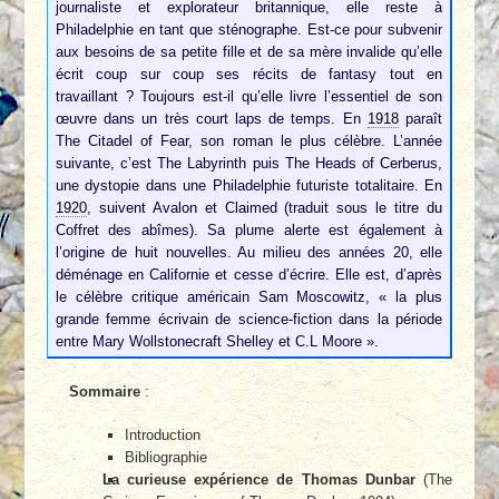
journaliste et explorateur britannique, elle reste à
Philadelphie en tant que sténographe. Est-ce pour subvenir
aux besoins de sa petite fille et de sa mère invalide qu’elle
écrit coup sur coup ses récits de fantasy tout en
travaillant ? Toujours est-il qu’elle livre l’essentiel de son
œuvre dans un très court laps de temps. En
1918
paraît
The Citadel of Fear, son roman le plus célèbre. L’année
suivante, c’est The Labyrinth puis The Heads of Cerberus,
une dystopie dans une Philadelphie futuriste totalitaire. En
1920
, suivent Avalon et Claimed (traduit sous le titre du
Coffret des abîmes). Sa plume alerte est également à
l’origine de huit nouvelles. Au milieu des années 20, elle
déménage en Californie et cesse d’écrire. Elle est, d’après
le célèbre critique américain Sam Moscowitz, « la plus
grande femme écrivain de science-fiction dans la période
entre Mary Wollstonecraft Shelley et C.L Moore ».
Sommaire
:
Introduction
Bibliographie
La curieuse expérience de Thomas Dunbar
(The