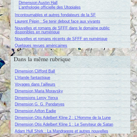
Dimension Austin Hall
L’anthologie officielle des Utopiales
Incontournables et autres fondateurs de la SF
Laurent Pépin : Se tenir debout face aux vivants
Nouvelles et romans de SFFF dans le domaine public
disponibles en numérique
Nouvelles et romans récents de SFFF en numérique
Quelques revues américaines
Dans la même rubrique
Dimension Clifford Ball
L’Irlande fantastique
Voyages dans l’ailleurs
Dimension Maria Moravsky
Dimensions Leroy Yerxa
Dimension G. G. Pendarves
Dimension Arlton Eadie
Dimension Otis Adelbert Kline 2 : L’Homme de la Lune
Dimension Otis Adelbert Kline 1 : Le Serviteur de Satan
Adam Hull Shirk : La Mandragore et autres nouvelles