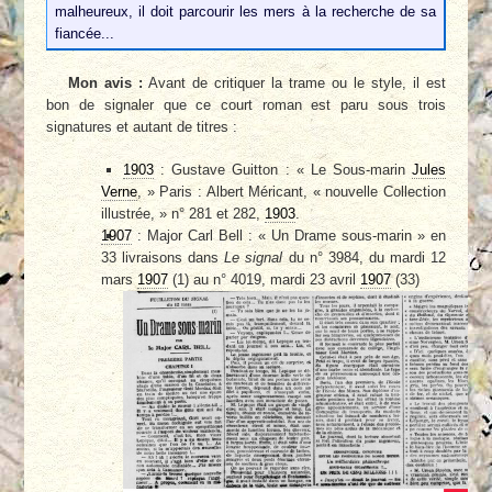
malheureux, il doit parcourir les mers à la recherche de sa
fiancée...
Mon avis :
Avant de critiquer la trame ou le style, il est
bon de signaler que ce court roman est paru sous trois
signatures et autant de titres :
1903
: Gustave Guitton : « Le Sous-marin
Jules
Verne
, » Paris : Albert Méricant, « nouvelle Collection
illustrée, » n° 281 et 282,
1903
.
1907
: Major Carl Bell : « Un Drame sous-marin » en
33 livraisons dans
Le signal
du n° 3984, du mardi 12
mars
1907
(1) au n° 4019, mardi 23 avril
1907
(33)