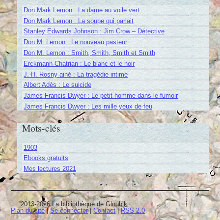
Don Mark Lemon : La dame au voile vert
Don Mark Lemon : La soupe qui parlait
Stanley Edwards Johnson : Jim Crow – Détective
Don M. Lemon : Le nouveau pasteur
Don M. Lemon : Smith, Smith, Smith et Smith
Erckmann-Chatrian : Le blanc et le noir
J.-H. Rosny ainé : La tragédie intime
Albert Adès : Le suicide
James Francis Dwyer : Le petit homme dans le fumoir
James Francis Dwyer : Les mille yeux de feu
Mots-clés
1903
Ebooks gratuits
Mes lectures 2021
2013-2026 La bibliothèque de Gloubik
Plan du site
|
Se connecter
|
Contact
|
RSS 2.0