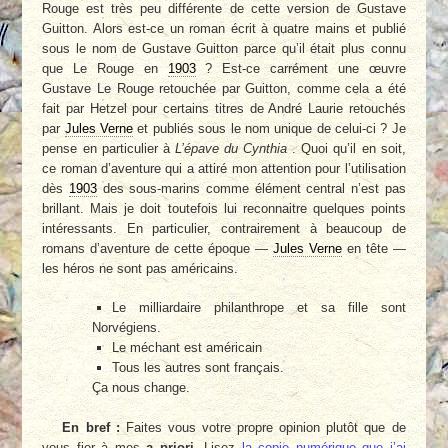
Rouge est très peu différente de cette version de Gustave
Guitton. Alors est-ce un roman écrit à quatre mains et publié
sous le nom de Gustave Guitton parce qu’il était plus connu
que Le Rouge en
1903
? Est-ce carrément une œuvre
Gustave Le Rouge retouchée par Guitton, comme cela a été
fait par Hetzel pour certains titres de André Laurie retouchés
par
Jules Verne
et publiés sous le nom unique de celui-ci ? Je
pense en particulier à
L’épave du Cynthia
. Quoi qu’il en soit,
ce roman d’aventure qui a attiré mon attention pour l’utilisation
dès
1903
des sous-marins comme élément central n’est pas
brillant. Mais je doit toutefois lui reconnaitre quelques points
intéressants. En particulier, contrairement à beaucoup de
romans d’aventure de cette époque —
Jules Verne
en tête —
les héros ne sont pas américains.
Le milliardaire philanthrope et sa fille sont
Norvégiens.
Le méchant est américain
Tous les autres sont français.
Ça nous change.
En bref :
Faites vous votre propre opinion plutôt que de
vous fier à mes
a priori
. Lisez
la copie numérique que j’ai