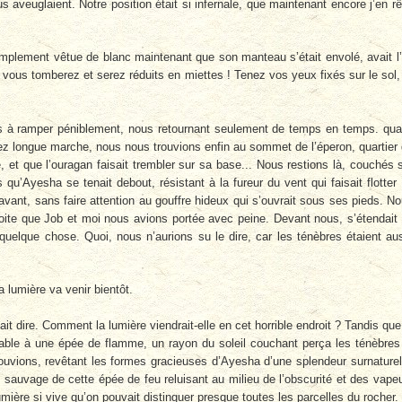
aveuglaient. Notre position était si infernale, que maintenant encore j’en r
mplement vêtue de blanc maintenant que son manteau s’était envolé, avait l’
u vous tomberez et serez réduits en miettes ! Tenez vos yeux fixés sur le sol,
s à ramper péniblement, nous retournant seulement de temps en temps. qu
ez longue marche, nous nous trouvions enfin au sommet de l’éperon, quartier
 et que l’ouragan faisait trembler sur sa base... Nous restions là, couchés 
qu’Ayesha se tenait debout, résistant à la fureur du vent qui faisait flotter
’avant, sans faire attention au gouffre hideux qui s’ouvrait sous ses pieds. N
troite que Job et moi nous avions portée avec peine. Devant nous, s’étendait
 quelque chose. Quoi, nous n’aurions su le dire, car les ténèbres étaient au
lumière va venir bientôt.
ait dire. Comment la lumière viendrait-elle en cet horrible endroit ? Tandis que
able à une épée de flamme, un rayon du soleil couchant perça les ténèbres
ouvions, revêtant les formes gracieuses d’Ayesha d’une splendeur surnaturel
 sauvage de cette épée de feu reluisant au milieu de l’obscurité et des vape
 lumière si vive qu’on pouvait distinguer presque toutes les parcelles du rocher.