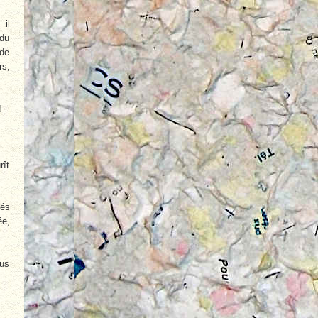
 il
 du
 de
rs,
!
rît
tés
ée,
ous