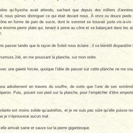
ère qu’Ayesha avait attendu, sachant que depuis des milliers d’années
eil, nous pûmes distinguer ce qui était devant nous. À onze ou douze pieds
ône en forme de pain de sucre, dont le sommet se trouvait juste vis-à-vis
 énorme pierre plate qui, tenant à peine au cône et se balançant dans les ai
!
 passer tandis que le rayon de Soleil nous éclaire ; il va bientôt disparaître 
 murmura Job, en me poussant la planche, sur mon ordre.
 avec une gaieté forcée, quoique l’idée de passer sur cette planche ne me sou
sa adroitement en travers du souffre, de sorte que l’une de ses extrémi
 l’éperon. Puis, posant son pied sur la planche, pour l’empêcher d’être emport
anlante est moins solide qu’autrefois, et je ne suis pas sûre qu’elle puisse n
que je n’éprouverai aucun mal.
 elle arrivait saine et sauve sur la pierre gigantesque.