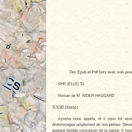
Des Epub et Pdf faits avec soin pou
SHE (ELLE) 31
Roman de M. RIDER HAGGARD
XXIII (Suite)
Ayesha nous appela, et il nous fut assez
dédommagea amplement de nos peines. Devant n
quelque terrible convulsion de la nature. Il no