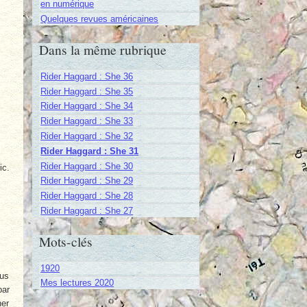
en numérique
Quelques revues américaines
Dans la même rubrique
Rider Haggard : She 36
Rider Haggard : She 35
Rider Haggard : She 34
Rider Haggard : She 33
Rider Haggard : She 32
Rider Haggard : She 31
Rider Haggard : She 30
ic.
Rider Haggard : She 29
Rider Haggard : She 28
Rider Haggard : She 27
Mots-clés
1920
ous
Mes lectures 2020
par
ner