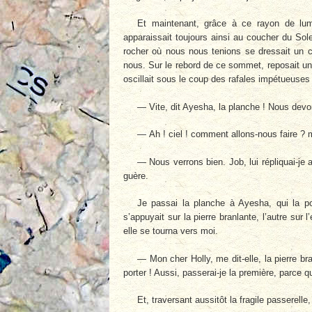
Et maintenant, grâce à ce rayon de lumi
apparaissait toujours ainsi au coucher du Sol
rocher où nous nous tenions se dressait un c
nous. Sur le rebord de ce sommet, reposait une
oscillait sous le coup des rafales impétueuses 
— Vite, dit Ayesha, la planche ! Nous devons
— Ah ! ciel ! comment allons-nous faire ?
— Nous verrons bien. Job, lui répliquai-je
guère.
Je passai la planche à Ayesha, qui la po
s’appuyait sur la pierre branlante, l’autre sur
elle se tourna vers moi.
— Mon cher Holly, me dit-elle, la pierre br
porter ! Aussi, passerai-je la première, parce 
Et, traversant aussitôt la fragile passerelle,