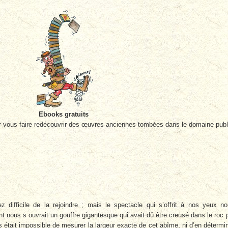
Ebooks gratuits
r vous faire redécouvrir des œuvres anciennes tombées dans le domaine publ
 difficile de la rejoindre ; mais le spectacle qui s’offrit à nos yeux n
ous s ouvrait un gouffre gigantesque qui avait dû être creusé dans le roc 
us était impossible de mesurer la largeur exacte de cet abîme, ni d’en détermi