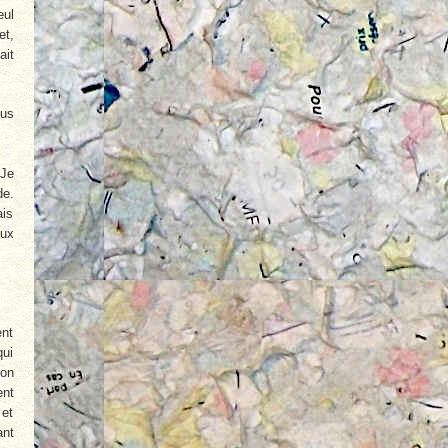
eul
et,
ait
ous
 Je
de.
ais
eux
ent
qui
ron
ent
 et
ant