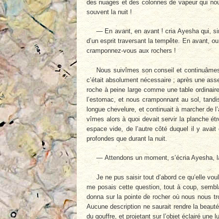
des nuages et des colonnes de vapeur qui nous 
souvent la nuit !
— En avant, en avant ! cria Ayesha qui, si
d’un esprit traversant la tempête. En avant, o
cramponnez-vous aux rochers !
Nous suivîmes son conseil et continuâme
c’était absolument nécessaire ; après une ass
roche à peine large comme une table ordinaire,
l’estomac, et nous cramponnant au sol, tandis 
longue chevelure, et continuait à marcher de l
vîmes alors à quoi devait servir la planche é
espace vide, de l’autre côté duquel il y avait
profondes que durant la nuit.
— Attendons un moment, s’écria Ayesha, la 
Je ne pus saisir tout d’abord ce qu’elle voul
me posais cette question, tout à coup, sembl
donna sur la pointe de rocher où nous nous tr
Aucune description ne saurait rendre la beauté
du gouffre, et projetant sur l’objet éclairé une