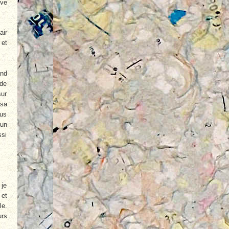
êve
air
 et
and
 de
sur
 sa
ous
 un
ssi
 je
 et
le.
urs