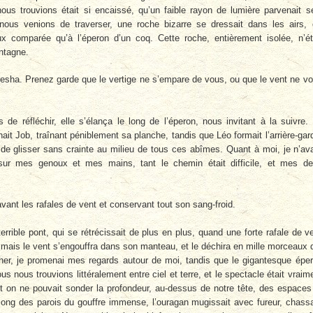
ous trouvions était si encaissé, qu’un faible rayon de lumière parvenait s
nous venions de traverser, une roche bizarre se dressait dans les airs, 
x comparée qu’à l’éperon d’un coq. Cette roche, entièrement isolée, n’ét
ntagne.
yesha. Prenez garde que le vertige ne s’empare de vous, ou que le vent ne v
e réfléchir, elle s’élança le long de l’éperon, nous invitant à la suivre.
ait Job, traînant péniblement sa planche, tandis que Léo formait l’arrière-gar
pide glisser sans crainte au milieu de tous ces abîmes. Quant à moi, je n’av
sur mes genoux et mes mains, tant le chemin était difficile, et mes d
ant les rafales de vent et conservant tout son sang-froid.
errible pont, qui se rétrécissait de plus en plus, quand une forte rafale de v
, mais le vent s’engouffra dans son manteau, et le déchira en mille morceaux 
her, je promenai mes regards autour de moi, tandis que le gigantesque épe
s nous trouvions littéralement entre ciel et terre, et le spectacle était vraim
 on ne pouvait sonder la profondeur, au-dessus de notre tête, des espaces
e long des parois du gouffre immense, l’ouragan mugissait avec fureur, chass