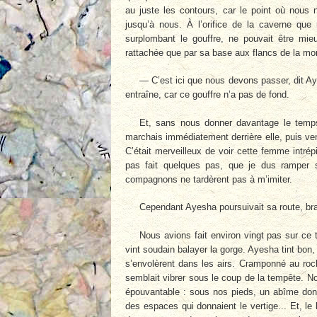
au juste les contours, car le point où nous n
jusqu’à nous. À l’orifice de la caverne que 
surplombant le gouffre, ne pouvait être mieu
rattachée que par sa base aux flancs de la mo
— C’est ici que nous devons passer, dit A
entraîne, car ce gouffre n’a pas de fond.
Et, sans nous donner davantage le temps d
marchais immédiatement derrière elle, puis ven
C’était merveilleux de voir cette femme intré
pas fait quelques pas, que je dus ramper 
compagnons ne tardèrent pas à m’imiter.
Cependant Ayesha poursuivait sa route, brav
Nous avions fait environ vingt pas sur ce t
vint soudain balayer la gorge. Ayesha tint bon
s’envolèrent dans les airs. Cramponné au roc
semblait vibrer sous le coup de la tempête. Nou
épouvantable : sous nos pieds, un abîme dont
des espaces qui donnaient le vertige... Et, l