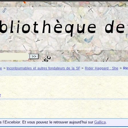
La bibliothèqu
ue
>
Incontournables et autres fondateurs de la SF
>
Rider Haggard : She
>
Ri
t
 l’
Excelsior
. Et vous pouvez le retrouver aujourd’hui sur
Gallica
.