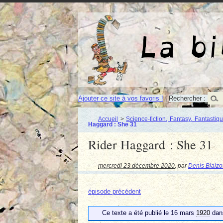
Ajouter ce site à vos favoris !
|
Rechercher :
Accueil
>
Science-fiction, Fantasy, Fantastiq
Haggard : She 31
Rider Haggard : She 31
mercredi 23 décembre 2020
,
par
Denis Blaizo
épisode précédent
Ce texte a été publié le 16 mars
1920
dans