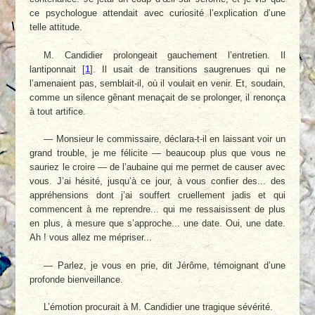
ce psychologue attendait avec curiosité l’explication d’une
telle attitude.
M. Candidier prolongeait gauchement l’entretien. Il
lantiponnait
[
1
]
. Il usait de transitions saugrenues qui ne
l’amenaient pas, semblait-il, où il voulait en venir. Et, soudain,
comme un silence gênant menaçait de se prolonger, il renonça
à tout artifice.
— Monsieur le commissaire, déclara-t-il en laissant voir un
grand trouble, je me félicite — beaucoup plus que vous ne
sauriez le croire — de l’aubaine qui me permet de causer avec
vous. J’ai hésité, jusqu’à ce jour, à vous confier des... des
appréhensions dont j’ai souffert cruellement jadis et qui
commencent à me reprendre... qui me ressaisissent de plus
en plus, à mesure que s’approche... une date. Oui, une date.
Ah ! vous allez me mépriser...
— Parlez, je vous en prie, dit Jérôme, témoignant d’une
profonde bienveillance.
L’émotion procurait à M. Candidier une tragique sévérité.