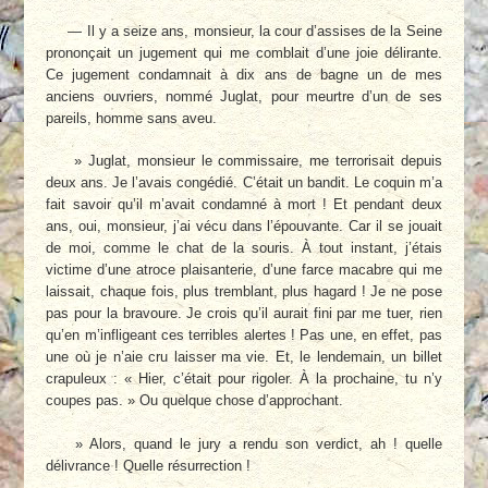
— Il y a seize ans, monsieur, la cour d’assises de la Seine
prononçait un jugement qui me comblait d’une joie délirante.
Ce jugement condamnait à dix ans de bagne un de mes
anciens ouvriers, nommé Juglat, pour meurtre d’un de ses
pareils, homme sans aveu.
» Juglat, monsieur le commissaire, me terrorisait depuis
deux ans. Je l’avais congédié. C’était un bandit. Le coquin m’a
fait savoir qu’il m’avait condamné à mort ! Et pendant deux
ans, oui, monsieur, j’ai vécu dans l’épouvante. Car il se jouait
de moi, comme le chat de la souris. À tout instant, j’étais
victime d’une atroce plaisanterie, d’une farce macabre qui me
laissait, chaque fois, plus tremblant, plus hagard ! Je ne pose
pas pour la bravoure. Je crois qu’il aurait fini par me tuer, rien
qu’en m’infligeant ces terribles alertes ! Pas une, en effet, pas
une où je n’aie cru laisser ma vie. Et, le lendemain, un billet
crapuleux : « Hier, c’était pour rigoler. À la prochaine, tu n’y
coupes pas. » Ou quelque chose d’approchant.
» Alors, quand le jury a rendu son verdict, ah ! quelle
délivrance ! Quelle résurrection !