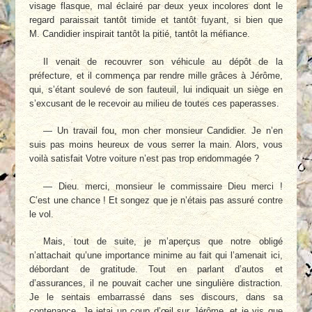
visage flasque, mal éclairé par deux yeux incolores dont le
regard paraissait tantôt timide et tantôt fuyant, si bien que
M. Candidier inspirait tantôt la pitié, tantôt la méfiance.
Il venait de recouvrer son véhicule au dépôt de la
préfecture, et il commença par rendre mille grâces à Jérôme,
qui, s’étant soulevé de son fauteuil, lui indiquait un siège en
s’excusant de le recevoir au milieu de toutes ces paperasses.
— Un travail fou, mon cher monsieur Candidier. Je n’en
suis pas moins heureux de vous serrer la main. Alors, vous
voilà satisfait Votre voiture n’est pas trop endommagée ?
— Dieu. merci, monsieur le commissaire Dieu merci !
C’est une chance ! Et songez que je n’étais pas assuré contre
le vol.
Mais, tout de suite, je m’aperçus que notre obligé
n’attachait qu’une importance minime au fait qui l’amenait ici,
débordant de gratitude. Tout en parlant d’autos et
d’assurances, il ne pouvait cacher une singulière distraction.
Je le sentais embarrassé dans ses discours, dans sa
contenance. Je jetai un coup d’œil sur Jérôme, et je vis que