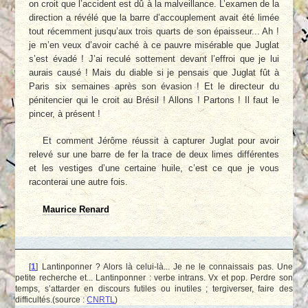
on croit que l’accident est dû à la malveillance. L’examen de la
direction a révélé que la barre d’accouplement avait été limée
tout récemment jusqu’aux trois quarts de son épaisseur... Ah !
je m’en veux d’avoir caché à ce pauvre misérable que Juglat
s’est évadé ! J’ai reculé sottement devant l’effroi que je lui
aurais causé ! Mais du diable si je pensais que Juglat fût à
Paris six semaines après son évasion ! Et le directeur du
pénitencier qui le croit au Brésil ! Allons ! Partons ! Il faut le
pincer, à présent !
Et comment Jérôme réussit à capturer Juglat pour avoir
relevé sur une barre de fer la trace de deux limes différentes
et les vestiges d’une certaine huile, c’est ce que je vous
raconterai une autre fois.
Maurice Renard
[
1
]
Lantinponner ? Alors là celui-là... Je ne le connaissais pas. Une
petite recherche et... Lantinponner : verbe intrans. Vx et pop. Perdre son
temps, s’attarder en discours futiles ou inutiles ; tergiverser, faire des
difficultés.(source :
CNRTL
)