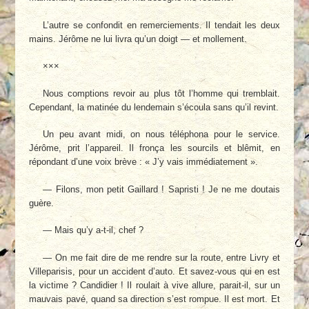
L’autre se confondit en remerciements. Il tendait les deux
mains. Jérôme ne lui livra qu’un doigt — et mollement.
×××
Nous comptions revoir au plus tôt l’homme qui tremblait.
Cependant, la matinée du lendemain s’écoula sans qu’il revint.
Un peu avant midi, on nous téléphona pour le service.
Jérôme, prit l’appareil. Il fronça les sourcils et blêmit, en
répondant d’une voix brève : « J’y vais immédiatement ».
— Filons, mon petit Gaillard ! Sapristi ! Je ne me doutais
guère.
— Mais qu’y a-t-il, chef ?
— On me fait dire de me rendre sur la route, entre Livry et
Villeparisis, pour un accident d’auto. Et savez-vous qui en est
la victime ? Candidier ! Il roulait à vive allure, parait-il, sur un
mauvais pavé, quand sa direction s’est rompue. Il est mort. Et