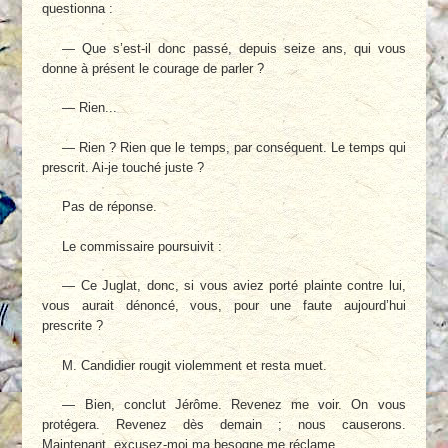
questionna :
— Que s’est-il donc passé, depuis seize ans, qui vous
donne à présent le courage de parler ?
— Rien...
— Rien ? Rien que le temps, par conséquent. Le temps qui
prescrit. Ai-je touché juste ?
Pas de réponse.
Le commissaire poursuivit :
— Ce Juglat, donc, si vous aviez porté plainte contre lui,
vous aurait dénoncé, vous, pour une faute aujourd’hui
prescrite ?
M. Candidier rougit violemment et resta muet.
— Bien, conclut Jérôme. Revenez me voir. On vous
protégera. Revenez dès demain ; nous causerons.
Maintenant, excusez-moi ma besogne me réclame.