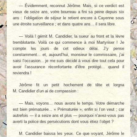
— Évidemment, reconnut Jérôme. Mais, si ce verdict est
vieux de seize ans, votre bourreau a fini sa peine depuis six
ans : l’obligation de séjour le retient encore à Cayenne sous
une étroite surveillance ; et dans quatre ans... il sera libre.
— Voilà ! gémit M. Candidier, la sueur au front et la lèvre
tremblotante. Voilà ce qui commence à moi Martyriser ! Je
compte les jours de cet odieux délai. J’y pense
constamment... et, aujourd’hui, monsieur le commissaire, j’ai
saisi l’occasion... je me suis décidé à vous dire tout cela pour
avoir l’assurance réconfortante d’être protégé... quand il
reviendra !
Jérôme fit un petit hochement de tête et lorgna
M. Candidier d’un ai de compassion :
— Mais, voyons... nous avons le temps. Votre démarche
est bien prématurée... « Prématurée », enfin si l’on veut ; car
autrefois — il a seize ans et plus — pourquoi n’avez-vous pas
averti la police des persécutions dont vous étiez l’objet ?
M. Candidier baissa les yeux. Ce que voyant, Jérôme le