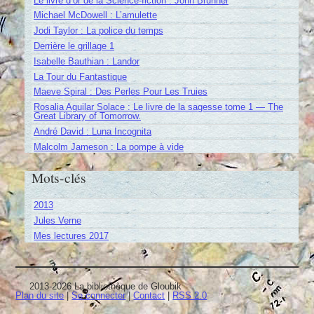
Le livre d’or de la Science-fiction : John Brunner
Michael McDowell : L’amulette
Jodi Taylor : La police du temps
Derrière le grillage 1
Isabelle Bauthian : Landor
La Tour du Fantastique
Maeve Spiral : Des Perles Pour Les Truies
Rosalia Aguilar Solace : Le livre de la sagesse tome 1 — The
Great Library of Tomorrow.
André David : Luna Incognita
Malcolm Jameson : La pompe à vide
Mots-clés
2013
Jules Verne
Mes lectures 2017
2013-2026 La bibliothèque de Gloubik
Plan du site
|
Se connecter
|
Contact
|
RSS 2.0