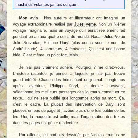
machines volantes jamais conçue !
Mon avis :
Nos auteurs et illustrateur ont imaginé un
voyage extraordinaire réalisé par
Jules Verne
. Non un Nième
voyage imaginaire, mais un voyage qu’il aurait réellement fait
pendant un an aux quatre coins du monde. Nadar,
Jules Verne
Julie Servadac, Philippe Daryl (plus connu sous le nom de
André Laurie). 4 narrateurs, 4 écrivains. Ça c’est une bonne
idée. C’est même un point fort. Mais...
Je n’ai pas vraiment adhéré. Pourquoi ? me direz-vous.
L’histoire racontée, je pense, à laquelle je n’ai pas trouvé
grand intérêt. Chacun des héros écrit un journal. Longtemps
après l’aventure, Philippe Daryl, le dernier survivant,
sélectionne les meilleurs passages des journaux constituer ce
texte... qui ne sera publié que longtemps après sa mort. Ça,
c’est le cadre. La plupart des intervention de Daryl sont
placées en bas de page et j’avoue plus d’une fois oublié de les
lire. Oui, la maquette est belle, mais l’organisation des textes
dans les pages ont gêner ma lecture.
Par ailleurs, les portraits dessinés par Nicolas Fructus ne