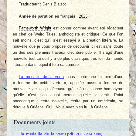
Traducteur
: Denis Blaizot
Année de parution en français
:
2023
Farnsworth Wright
est connu comme ayant été rédacteur
en chef de Weird Tales, anthologiste et critique. Ce que l’on
sait moins, c’est qu’il s’est essayé à la création littéraire. La
nouvelle que je vous propose de découvrir ici est sans doute
un des ses premiers travaux d’écriture publié. Il s’agit d’une
nouvelle tout ce qu’il y a de plus classique, très loin du monde
littéraire dans lequel il fera sa carrière.
La médaille de la vertu
nous conte une histoire d’une
« femme de petite vertu », appelée aussi « femme de
mauvaise vie », qui découvre grâce à une nonne homonyme
qu’elle n’est pas aussi perdue qu’elle le croit. Point
anecdotique : cette nouvelle, écrite par un américain, se
déroule à Orléans. Oui ! Vous avez bien lu : à Orléans.
Documents joints
la_medaille_de_la_vertu.pdf
(
PDF
-
234.7 kio
)