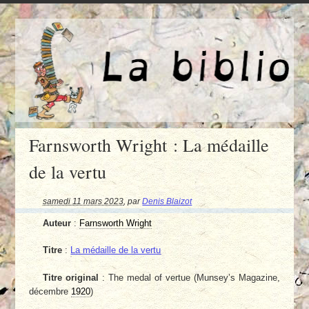
Farnsworth Wright : La médaille
de la vertu
samedi 11 mars 2023
,
par
Denis Blaizot
Auteur
:
Farnsworth Wright
Titre
:
La médaille de la vertu
Titre original
: The medal of vertue (Munsey’s Magazine,
décembre
1920
)