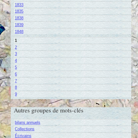
1833
1835
1838
1839
1848
1
2
3
4
5
6
7
8
9
Autres groupes de mots-clés
bilans annuels
Collections
Écrivains