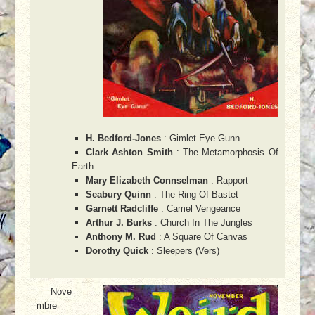
H. Bedford-Jones
: Gimlet Eye Gunn
Clark Ashton Smith
: The Metamorphosis Of
Earth
Mary Elizabeth Connselman
: Rapport
Seabury Quinn
: The Ring Of Bastet
Garnett Radcliffe
: Camel Vengeance
Arthur J. Burks
: Church In The Jungles
Anthony M. Rud
: A Square Of Canvas
Dorothy Quick
: Sleepers (Vers)
Nove
mbre