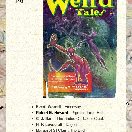
1951
Everil Worrell
: Hideaway
Robert E. Howard
: Pigeons From Hell
C. J. Barr
: The Brides Of Baxter Creek
H. P. Lovecraft
: Dagon
Margaret St Clair
: The Bird