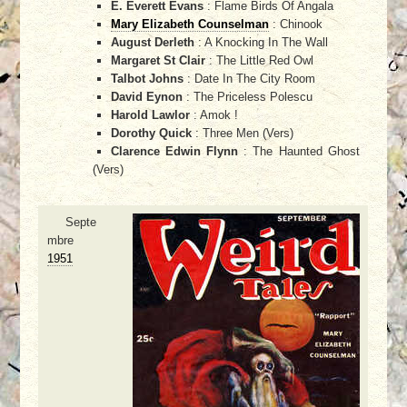
E. Everett Evans
: Flame Birds Of Angala
Mary Elizabeth Counselman
: Chinook
August Derleth
: A Knocking In The Wall
Margaret St Clair
: The Little Red Owl
Talbot Johns
: Date In The City Room
David Eynon
: The Priceless Polescu
Harold Lawlor
: Amok !
Dorothy Quick
: Three Men (Vers)
Clarence Edwin Flynn
: The Haunted Ghost
(Vers)
Septe
mbre
1951