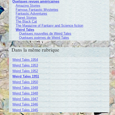
Quelques revues américaines
Amazing Stories
Famous Fantastic Mysteries
Fantastic Adventures
Planet Stories
The Black Cat
The Magazine of Fantasy and Science fiction
Weird Tales
Quelques nouvelles de Weird Tales
Quelques poèmes de Weird Tales
Dans la même rubrique
Weird Tales 1954
Weird Tales 1953
Weird Tales 1952
Weird Tales 1951
Weird Tales 1950
Weird Tales 1949
Weird Tales 1948
Weird Tales 1947
Weird Tales 1946
Weird Tales 1945