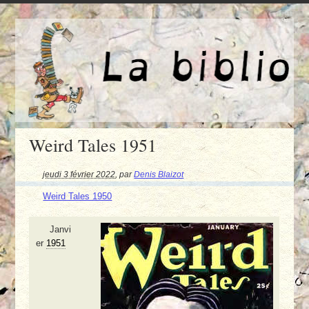
Weird Tales 1951
jeudi 3 février 2022
,
par
Denis Blaizot
Weird Tales 1950
Janvi
er
1951