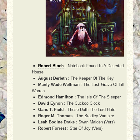
Robert Bloch
: Notebook Found In A Deserted
House
August Derleth
: The Keeper Of The Key
Manly Wade Wellman
: The Last Grave Of Lill
Warran
Edmond Hamilton
: The Isle Of The Sleeper
David Eynon
: The Cuckoo Clock
Gans T. Field
: These Doth The Lord Hate
Roger M. Thomas
: The Bradley Vampire
Leah Bodine Drake
: Swan Maiden (Vers)
Robert Forrest
: Star Of Joy (Vers)