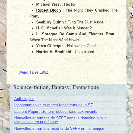
Michael West
: Hector
Robert Bloch
: The Night They Crashed The
Party
Seabury Quinn
: Fling The Dust Aside
H. C. Mcneile
: Was It Murder ?
L. Sprague De Camp And Fletcher Pratt
:
When The Night Wind Howls
Yetza Gillespie
: Hallowe’en Candle
Harriet A. Bradfield
: Unexpiated
Weird Tales 1952
Science-fiction, Fantasy, Fantastique
Anthologies
Incontournables et autres fondateurs de la SF
Laurent Pépin : Se tenir debout face aux vivants
Nouvelles et romans de SFFF dans le domaine public
disponibles en numérique
Nouvelles et romans récents de SFFF en numérique