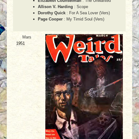
Elizabeth Counselman
: The Unwanted
Allison V. Harding
: Scope
Dorothy Quick
: For A Sea Lover (Vers)
Page Cooper
: My Timid Soul (Vers)
Mars
1951