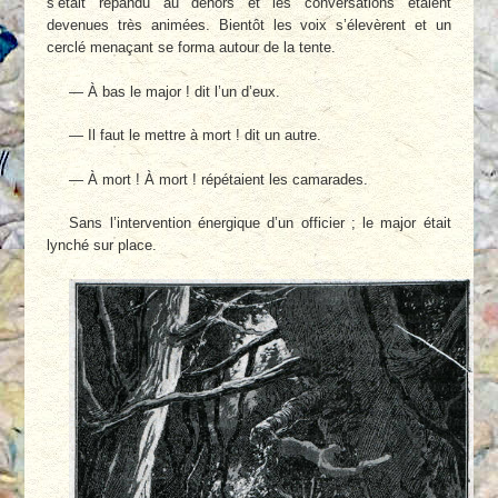
s’était répandu au dehors et les conversations étaient
devenues très animées. Bientôt les voix s’élevèrent et un
cerclé menaçant se forma autour de la tente.
— À bas le major ! dit l’un d’eux.
— Il faut le mettre à mort ! dit un autre.
— À mort ! À mort ! répétaient les camarades.
Sans l’intervention énergique d’un officier ; le major était
lynché sur place.