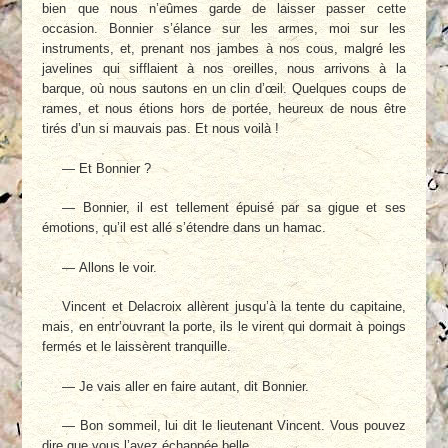
bien que nous n’eûmes garde de laisser passer cette
occasion. Bonnier s’élance sur les armes, moi sur les
instruments, et, prenant nos jambes à nos cous, malgré les
javelines qui sifflaient à nos oreilles, nous arrivons à la
barque, où nous sautons en un clin d’œil. Quelques coups de
rames, et nous étions hors de portée, heureux de nous être
tirés d’un si mauvais pas. Et nous voilà !
— Et Bonnier ?
— Bonnier, il est tellement épuisé par sa gigue et ses
émotions, qu’il est allé s’étendre dans un hamac.
— Allons le voir.
Vincent et Delacroix allèrent jusqu’à la tente du capitaine,
mais, en entr’ouvrant la porte, ils le virent qui dormait à poings
fermés et le laissèrent tranquille.
— Je vais aller en faire autant, dit Bonnier.
— Bon sommeil, lui dit le lieutenant Vincent. Vous pouvez
dire que vous l’avez échappée belle.