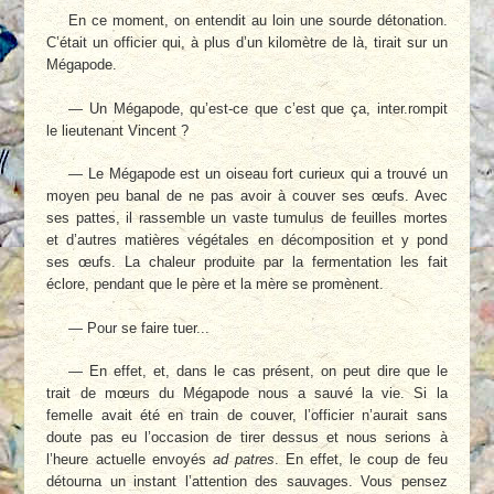
En ce moment, on entendit au loin une sourde détonation.
C’était un officier qui, à plus d’un kilomètre de là, tirait sur un
Mégapode.
— Un Mégapode, qu’est-ce que c’est que ça, inter.rompit
le lieutenant Vincent ?
— Le Mégapode est un oiseau fort curieux qui a trouvé un
moyen peu banal de ne pas avoir à couver ses œufs. Avec
ses pattes, il rassemble un vaste tumulus de feuilles mortes
et d’autres matières végétales en décomposition et y pond
ses œufs. La chaleur produite par la fermentation les fait
éclore, pendant que le père et la mère se promènent.
— Pour se faire tuer...
— En effet, et, dans le cas présent, on peut dire que le
trait de mœurs du Mégapode nous a sauvé la vie. Si la
femelle avait été en train de couver, l’officier n’aurait sans
doute pas eu l’occasion de tirer dessus et nous serions à
l’heure actuelle envoyés
ad patres
. En effet, le coup de feu
détourna un instant l’attention des sauvages. Vous pensez