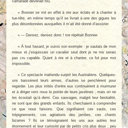
camarade devenait fou.
« Bonnier se mit en effet à rire aux éclats et à chanter à
tue-tête, en même temps qu’il se livrait à une des gigues les
plus désordonnées auxquelles il m’ait été donné d’assister.
« — Dansez, dansez donc ! me répétait Bonnier.
« À tout hasard, je suivis son exemple : je sautais de mon
mieux et j’esquissais un cavalier seul dont je ne me serais
pas cru capable. Quant à rire et à chanter, ce fut pour moi
impossible.
« Ce spectacle inattendu surprit les Australiens. Quelques-
uns baissèrent leurs armes, d’autres se penchèrent pour
regarder. Les plus irrités d’entre eux continuèrent à murmurer
et à diriger vers nous la pointe de leurs javelines ; mais on ne
les écoutait qu’à demi. Ces sauvages, malgré leur bestialité,
ne sont que des grands enfants. Ils cherchaient à comprendre
ce que nous faisions. Que signifiaient ces sauts, ces
trépignements, ces agitations des jambes, ces chants
bizarres ? Ils se témoignaient les uns aux autres leur
étonnement et leur curiosité par de petits cris plus doux ; peu