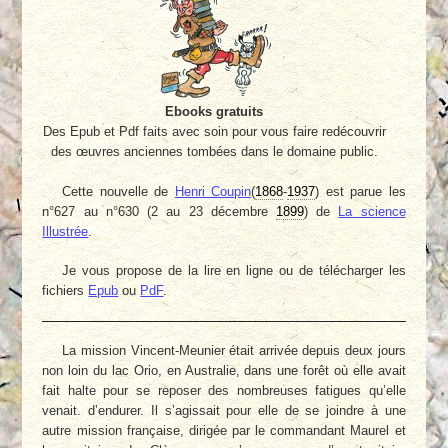
Ebooks gratuits
Des Epub et Pdf faits avec soin pour vous faire redécouvrir
des œuvres anciennes tombées dans le domaine public.
Cette nouvelle de
Henri Coupin
(
1868
-
1937
) est parue les
n°627 au n°630 (2 au 23 décembre
1899
) de
La science
Illustrée
.
Je vous propose de la lire en ligne ou de télécharger les
fichiers
Epub
ou
PdF
.
La mission Vincent-Meunier était arrivée depuis deux jours
non loin du lac Orio, en Australie, dans une forêt où elle avait
fait halte pour se reposer des nombreuses fatigues qu’elle
venait. d’endurer. Il s’agissait pour elle de se joindre à une
autre mission française, dirigée par le commandant Maurel et