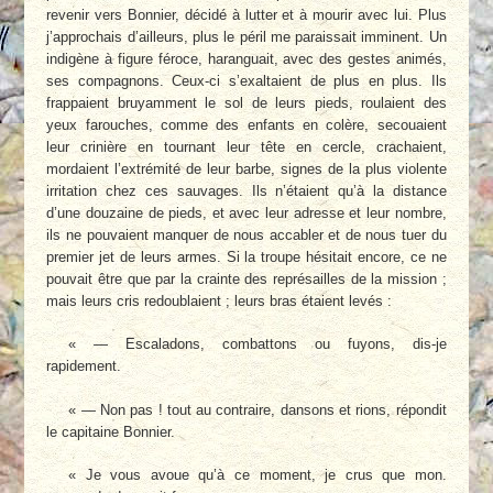
revenir vers Bonnier, décidé à lutter et à mourir avec lui. Plus
j’approchais d’ailleurs, plus le péril me paraissait imminent. Un
indigène à figure féroce, haranguait, avec des gestes animés,
ses compagnons. Ceux-ci s’exaltaient de plus en plus. Ils
frappaient bruyamment le sol de leurs pieds, roulaient des
yeux farouches, comme des enfants en colère, secouaient
leur crinière en tournant leur tête en cercle, crachaient,
mordaient l’extrémité de leur barbe, signes de la plus violente
irritation chez ces sauvages. Ils n’étaient qu’à la distance
d’une douzaine de pieds, et avec leur adresse et leur nombre,
ils ne pouvaient manquer de nous accabler et de nous tuer du
premier jet de leurs armes. Si la troupe hésitait encore, ce ne
pouvait être que par la crainte des représailles de la mission ;
mais leurs cris redoublaient ; leurs bras étaient levés :
« — Escaladons, combattons ou fuyons, dis-je
rapidement.
« — Non pas ! tout au contraire, dansons et rions, répondit
le capitaine Bonnier.
« Je vous avoue qu’à ce moment, je crus que mon.