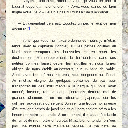
— Voyons, capitaine, remettez-vous, je vous en prie. Il
faudrait cependant s’entendre : « Avez-vous dansé ou bien
risqué votre vie ? » Cela n’a pas du tout l’air de s’accorder.
— Et cependant cela est. Écoutez un peu le récit de mon
aventure
[
1
]
.
— Ainsi que vous me l’avez ordonné ce matin, je m’étais
rendu avec le capitaine Bonnier, sur les petites collines du
Nord pour comparer les boussoles et en noter les
déclinaisons. Malheureusement, le fer contenu dans ces
petites collines faisait dévier les aiguilles et nous fûmes
obligés de nous établir au-dessous, sur un banc de sable.
Après avoir terminé nos mesures, nous songeons au départ.
Je m’étais éloigné de quelques centaines de pas pour
transporter un des instruments à la barque qui nous avait
amené, lorsque, tout à coup, j’entendis derrière moi de
grandes clameurs ; en me retournant, j’aperçus sur les
collines, au-dessus du sergent Bonnier, une troupe nombreuse
d’Australiens armés de javelines et qui paraissaient prêts à les
lancer sur notre camarade. À ce moment, il m’aurait été facile
de fuir et de me mettre en sûreté. Mais, bien entendu, je n’eus
pas une minute cette mauvaise pensée. Je me hâtai de