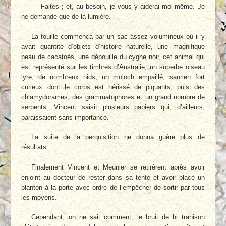
— Faites ; et, au besoin, je vous y aiderai moi-même. Je
ne demande que de la lumière.
La fouille commença par un sac assez volumineux où il y
avait quantité d’objets d’histoire naturelle, une magnifique
peau de cacatoès, une dépouille du cygne noir, cet animal qui
est représenté sur les timbres d’Australie, un superbe oiseau
lyre, de nombreux nids, un moloch empaillé, saurien fort
curieux dont le corps est hérissé de piquants, puis des
chlamydorames, des grammatophores et un grand nombre de
serpents. Vincent saisit plusieurs papiers qui, d’ailleurs,
paraissaient sans importance.
La suite de la perquisition ne donna guère plus de
résultats.
Finalement Vincent et Meunier se retirèrent après avoir
enjoint au docteur de rester dans sa tente et avoir placé un
planton à la porte avec ordre de l’empêcher de sortir par tous
les moyens.
Cependant, on ne sait comment, le bruit de hi trahison