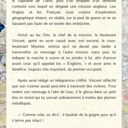
le capitaine de Clève, pour s’en emparer d’un territoire
contesté vers lequel se dirigeait une mission anglaise. Les
Anglais et les Français sous couleur d’exploration
géographique étaient, en réalité, sur le pied de guerre et ne se
faisaient pas faute de se tendre des embûches.
Arrivé au lac Orio, le chef de la mission, le lieutenant
Vincent, après en avoir causé avec son second, le sous-
lieutenant Meunier, estima qu’il ne devait pas tarder à
transmettre un message à l’autre mission sœur pour lui
indiquer la marche à suivre et se joindre à lui, afin d’arriver
avant ceux qu’il appelait les « Englishs, » et avoir ainsi le
bénéfice, toujours très important, du premier occupant.
Après avoir rédigé un télégramme chiffré, Vincent réfléchit
que son courrier aurait peut-être à traverser des rivières. Pour
mettre son message à l’abri de l’eau, il le glissa dans un petit
étui en nickel qui lui servait ordinairement à mettre des plumes
métalliques.
— Comme cela, se dit-il ; il faudrait de la guigne pour qu’il
n’arrive pas intact !