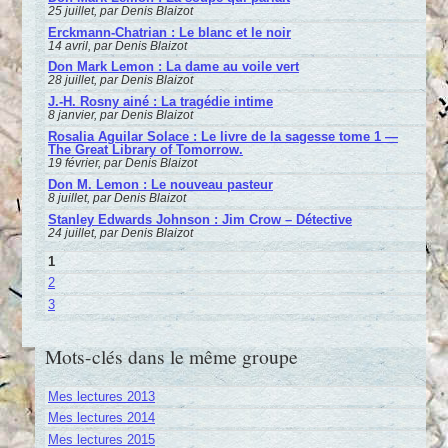
25 juillet, par Denis Blaizot
Erckmann-Chatrian : Le blanc et le noir
14 avril, par Denis Blaizot
Don Mark Lemon : La dame au voile vert
28 juillet, par Denis Blaizot
J.-H. Rosny ainé : La tragédie intime
8 janvier, par Denis Blaizot
Rosalia Aguilar Solace : Le livre de la sagesse tome 1 —
The Great Library of Tomorrow.
19 février, par Denis Blaizot
Don M. Lemon : Le nouveau pasteur
8 juillet, par Denis Blaizot
Stanley Edwards Johnson : Jim Crow – Détective
24 juillet, par Denis Blaizot
1
2
3
Mots-clés dans le même groupe
Mes lectures 2013
Mes lectures 2014
Mes lectures 2015