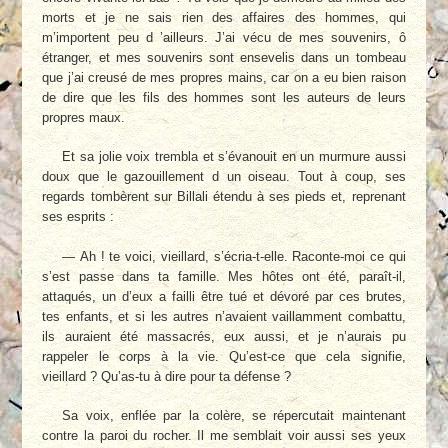
morts et je ne sais rien des affaires des hommes, qui
m’importent peu d ’ailleurs. J’ai vécu de mes souvenirs, ô
étranger, et mes souvenirs sont ensevelis dans un tombeau
que j’ai creusé de mes propres mains, car on a eu bien raison
de dire que les fils des hommes sont les auteurs de leurs
propres maux.
Et sa jolie voix trembla et s’évanouit en un murmure aussi
doux que le gazouillement d un oiseau. Tout à coup, ses
regards tombèrent sur Billali étendu à ses pieds et, reprenant
ses esprits :
— Ah ! te voici, vieillard, s’écria-t-elle. Raconte-moi ce qui
s’est passe dans ta famille. Mes hôtes ont été, paraît-il,
attaqués, un d’eux a failli être tué et dévoré par ces brutes,
tes enfants, et si les autres n’avaient vaillamment combattu,
ils auraient été massacrés, eux aussi, et je n’aurais pu
rappeler le corps à la vie. Qu’est-ce que cela signifie,
vieillard ? Qu’as-tu à dire pour ta défense ?
Sa voix, enflée par la colère, se répercutait maintenant
contre la paroi du rocher. Il me semblait voir aussi ses yeux