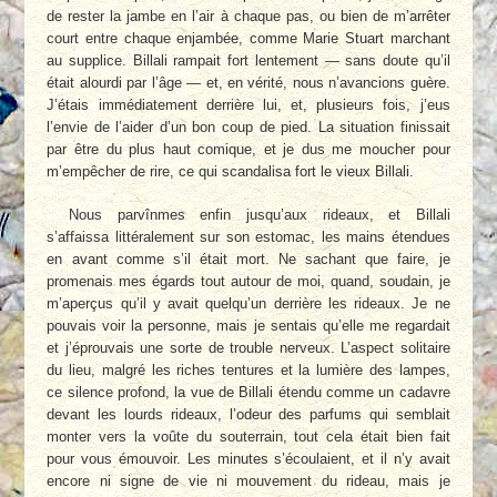
de rester la jambe en l’air à chaque pas, ou bien de m’arrêter
court entre chaque enjambée, comme Marie Stuart marchant
au supplice. Billali rampait fort lentement — sans doute qu’il
était alourdi par l’âge — et, en vérité, nous n’avancions guère.
J’étais immédiatement derrière lui, et, plusieurs fois, j’eus
l’envie de l’aider d’un bon coup de pied. La situation finissait
par être du plus haut comique, et je dus me moucher pour
m’empêcher de rire, ce qui scandalisa fort le vieux Billali.
Nous parvînmes enfin jusqu’aux rideaux, et Billali
s’affaissa littéralement sur son estomac, les mains étendues
en avant comme s’il était mort. Ne sachant que faire, je
promenais mes égards tout autour de moi, quand, soudain, je
m’aperçus qu’il y avait quelqu’un derrière les rideaux. Je ne
pouvais voir la personne, mais je sentais qu’elle me regardait
et j’éprouvais une sorte de trouble nerveux. L’aspect solitaire
du lieu, malgré les riches tentures et la lumière des lampes,
ce silence profond, la vue de Billali étendu comme un cadavre
devant les lourds rideaux, l’odeur des parfums qui semblait
monter vers la voûte du souterrain, tout cela était bien fait
pour vous émouvoir. Les minutes s’écoulaient, et il n’y avait
encore ni signe de vie ni mouvement du rideau, mais je