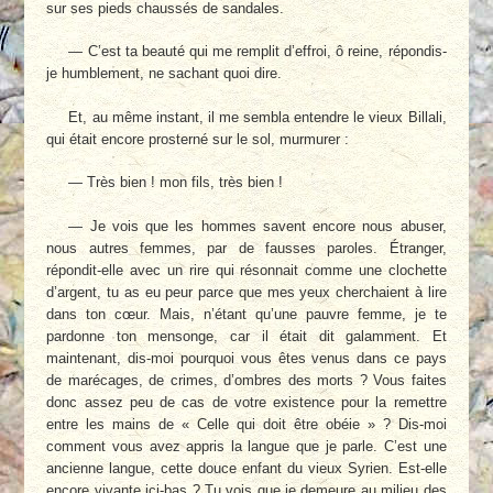
sur ses pieds chaussés de sandales.
— C’est ta beauté qui me remplit d’effroi, ô reine, répondis-
je humblement, ne sachant quoi dire.
Et, au même instant, il me sembla entendre le vieux Billali,
qui était encore prosterné sur le sol, murmurer :
— Très bien ! mon fils, très bien !
— Je vois que les hommes savent encore nous abuser,
nous autres femmes, par de fausses paroles. Étranger,
répondit-elle avec un rire qui résonnait comme une clochette
d’argent, tu as eu peur parce que mes yeux cherchaient à lire
dans ton cœur. Mais, n’étant qu’une pauvre femme, je te
pardonne ton mensonge, car il était dit galamment. Et
maintenant, dis-moi pourquoi vous êtes venus dans ce pays
de marécages, de crimes, d’ombres des morts ? Vous faites
donc assez peu de cas de votre existence pour la remettre
entre les mains de « Celle qui doit être obéie » ? Dis-moi
comment vous avez appris la langue que je parle. C’est une
ancienne langue, cette douce enfant du vieux Syrien. Est-elle
encore vivante ici-bas ? Tu vois que je demeure au milieu des