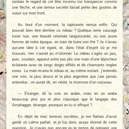
sentais le regard de cet être inconnu me transpercer comme
une flèche, et une terreur secrète faisait perler des gouttes de
sueur sur mon front.
Au bout d’un moment, la tapisserie remua enfin. Qui
pouvait bien être derrière ce rideau ? Quelque reine sauvage
toute nue, une beauté orientale languissante, ou une jeune
femme de notre époque, en train de boire son thé ? Je n’avais
aucune idée à cet égard, et, dans l’état d’esprit où je me
trouvais, rien n’aurait pu m’étonner. Le rideau s’agita un peu,
puis, soudain, apparut entre ses plis une main d’une blancheur
éclatante avec de longs doigts effilés et de charmants ongles
roses. La main écarta le rideau et, au même instant, j’entendis
une voix, la plus douce et la plus argentine que j’aie jamais
entendue ; on aurait dit, en vérité, le murmure d’un ruisseau.
— Étranger, dit la voix en arabe, mais en un arabe
beaucoup plus pur et plus classique que le langage des
Amahagger, étranger, pourquoi es-tu si effrayé ?
En dépit de mes terreurs secrètes, je me flattais d’avoir
gardé un calme parfait, et je fus donc assez étonné de cette
question. Je n’avais pas encore eu le temps de préparer une