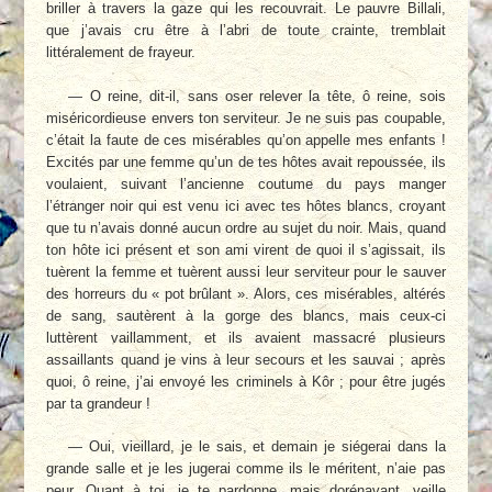
briller à travers la gaze qui les recouvrait. Le pauvre Billali,
que j’avais cru être à l’abri de toute crainte, tremblait
littéralement de frayeur.
— O reine, dit-il, sans oser relever la tête, ô reine, sois
miséricordieuse envers ton serviteur. Je ne suis pas coupable,
c’était la faute de ces misérables qu’on appelle mes enfants !
Excités par une femme qu’un de tes hôtes avait repoussée, ils
voulaient, suivant l’ancienne coutume du pays manger
l’étranger noir qui est venu ici avec tes hôtes blancs, croyant
que tu n’avais donné aucun ordre au sujet du noir. Mais, quand
ton hôte ici présent et son ami virent de quoi il s’agissait, ils
tuèrent la femme et tuèrent aussi leur serviteur pour le sauver
des horreurs du « pot brûlant ». Alors, ces misérables, altérés
de sang, sautèrent à la gorge des blancs, mais ceux-ci
luttèrent vaillamment, et ils avaient massacré plusieurs
assaillants quand je vins à leur secours et les sauvai ; après
quoi, ô reine, j’ai envoyé les criminels à Kôr ; pour être jugés
par ta grandeur !
— Oui, vieillard, je le sais, et demain je siégerai dans la
grande salle et je les jugerai comme ils le méritent, n’aie pas
peur. Quant à toi, je te pardonne, mais dorénavant, veille