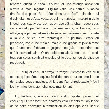
réponse quand le rideau s’ouvrit, et une étrange apparition
s’offrit à mes regards. Figurez-vous une forme humaine
drapée des pieds à la tête dans une étoffe blanche qui
dissimulait jusqu’aux yeux, et qui me rappelait, malgré moi, le
linceul des cadavres, bien qu’on aperçût la chair rosée sous
cette enveloppe diaphane... Je me sentis, je l’avoue, plus
effrayé que jamais, et mes cheveux se dressèrent sur ma tête
à la vue de cet être fantastique. Et pourtant j’étais en
présence, non d’une momie. mais d’une grande et jolie femme
qui, à une beauté éclatante, joignait une grâce serpentine tout
à fait extraordinaire. Quand elle remuait la main ou le pied,
tout son corps semblait onduler, et le cou, au lieu de plier, se
recourbait.
— Pourquoi es-tu si effrayé, étranger ? répéta la voix d’un
accent qui pénétra jusqu’au fond de mon cœur comme le son
de la plus douce musique. Ai-je donc l’air si redoutable ? Ah !
les hommes sont bien changés, maintenant !
Et, là-dessus, elle se retourna d’un geste gracieux et
coquet qui fit ressortir ses charmes éblouissants et l’opulence
de sa noire chevelure retombant en boucles épaisses jusque