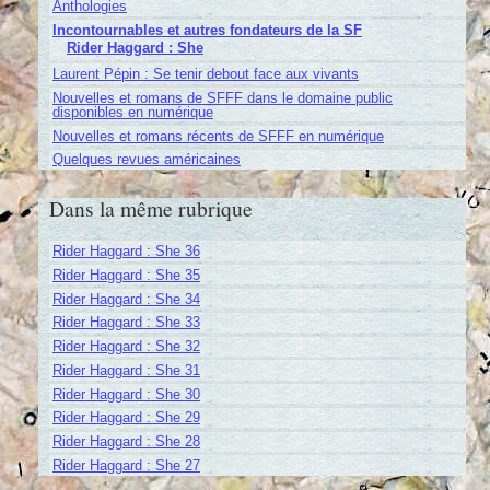
Anthologies
Incontournables et autres fondateurs de la SF
Rider Haggard : She
Laurent Pépin : Se tenir debout face aux vivants
Nouvelles et romans de SFFF dans le domaine public
disponibles en numérique
Nouvelles et romans récents de SFFF en numérique
Quelques revues américaines
Dans la même rubrique
Rider Haggard : She 36
Rider Haggard : She 35
Rider Haggard : She 34
Rider Haggard : She 33
Rider Haggard : She 32
Rider Haggard : She 31
Rider Haggard : She 30
Rider Haggard : She 29
Rider Haggard : She 28
Rider Haggard : She 27