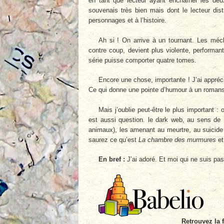
en tant que lecteur ayant enchaîner les deu
souvenais très bien mais dont le lecteur dist
personnages et à l’histoire.
Ah si ! On arrive à un tournant. Les méch
contre coup, devient plus violente, performan
série puisse comporter quatre tomes.
Encore une chose, importante ! J’ai appréc
Ce qui donne une pointe d’humour à un romans 
Mais j’oublie peut-être le plus important :
est aussi question. le dark web, au sens de
animaux), les amenant au meurtre, au suicide
saurez ce qu’est
La chambre des murmures
et
En bref :
J’ai adoré. Et moi qui ne suis pas
Retrouvez la 