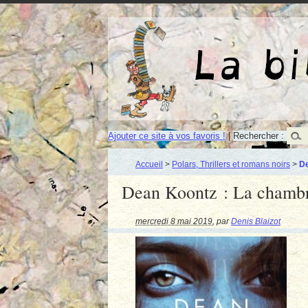
Ajouter ce site à vos favoris !
|
Rechercher :
Accueil
>
Polars, Thrillers et romans noirs
>
De
Dean Koontz : La chamb
mercredi 8 mai 2019
,
par
Denis Blaizot