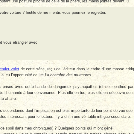
ptant une posture proche de celle de la prière, les mains jointes devant lui.
tre voiture ? Inutile de me mentir, vous pourriez le regretter.
t vous étrangler avec.
remier volet
de cette série, reçu de l’éditeur dans le cadre d’une masse criti
ai eu l’opportunité de lire
La chambre des murmures
.
x prises avec cette bande de dangereux psychopathes (et sociopathes par
e l’humanité à leur convenance. Plus elle en tue, plus elle en découvre dont
te affaire.
econdaires dont l’implication est plus importante de leur point de vue que
lus intéressant pour le lecteur. Il y a enfin une véritable intrigue secondaire.
as de spoil dans mes chroniques) ? Quelques points qui m’ont gêné