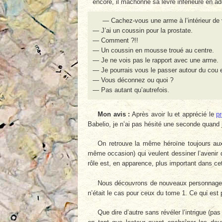
encore, il mâchonne sa lèvre inférieure en ado
— Cachez-vous une arme à l’intérieur de vo
— J’ai un coussin pour la prostate.
— Comment ?!!
— Un coussin en mousse troué au centre.
— Je ne vois pas le rapport avec une arme.
— Je pourrais vous le passer autour du cou e
— Vous déconnez ou quoi ?
— Pas autant qu’autrefois.
Mon avis :
Après avoir lu et apprécié le
p
Babelio, je n’ai pas hésité une seconde quand j’
On retrouve la même héroïne toujours au
même occasion) qui veulent dessiner l’avenir d
rôle est, en apparence, plus important dans cet
Nous découvrons de nouveaux personnages s
n’était le cas pour ceux du tome 1. Ce qui est p
Que dire d’autre sans révéler l’intrigue (p