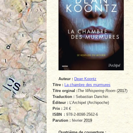
Auteur :
Dean Koontz
Titre :
La chambre des murmures
Titre orginal :
The Whispering Room
(
2017
)
Traduction :
Sebastian Danchin
Éditeur :
L’Archipel (Archipoche)
Prix :
24 €
ISBN :
978-2-8098-2562-6
Parution :
février
2019
Quatrième de couverture :