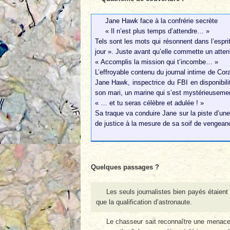
Jane Hawk face à la confrérie secrète
« Il n’est plus temps d’attendre… »
Tels sont les mots qui résonnent dans l’espr
jour ». Juste avant qu’elle commette un atten
« Accomplis la mission qui t’incombe… »
L’effroyable contenu du journal intime de Co
Jane Hawk, inspectrice du FBI en disponibi
son mari, un marine qui s’est mystérieusement 
« … et tu seras célèbre et adulée ! »
Sa traque va conduire Jane sur la piste d’un
de justice à la mesure de sa soif de vengea
Quelques passages ?
Les seuls journalistes bien payés étaient 
que la qualification d’astronaute.
Le chasseur sait reconnaître une menace d