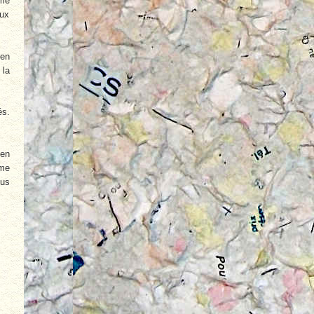
 me
aux
 en
 la
és.
 en
mme
ous