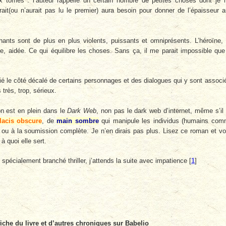
x tomes : l’auteur rappelle un certain nombre de petites choses dont je
rait(ou n’aurait pas lu le premier) aura besoin pour donner de l’épaisseur 
ants sont de plus en plus violents, puissants et omniprésents. L’héroïne,
te, aidée. Ce qui équilibre les choses. Sans ça, il me parait impossible que
ié le côté décalé de certains personnages et des dialogues qui y sont associ
très, trop, sérieux.
 on est en plein dans le
Dark Web
, non pas le dark web d’internet, même s’il
lacis obscure
, de
main sombre
qui manipule les individus (humains co
 ou à la soumission complète. Je n’en dirais pas plus. Lisez ce roman et v
 à quoi elle sert.
 spécialement branché thriller, j’attends la suite avec impatience
[
1
]
fiche du livre et d’autres chroniques sur Babelio