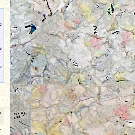
d
,
e
e
e
x