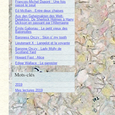
François-Michel Dupont : Une fois
passé le seuil
Ed McBain : Entre deux chaises
Aus den Geheimakten des Welt-
Detektivs. De Sherlock Holmes à Harry
Dickson en passant par l’Allemagne
Émile Gaboriau : Le petit vieux des
Batignolles
Baroness Orczy : Skin o’ my tooth
Lieutenant X : Langelot et la voyante
Baronne Orczy : Lady Molly de
Scotland Yard
Howard Fast : Alice
Edgar Wallace : Le gangster
Mots-clés
2019
Mes lectures 2019