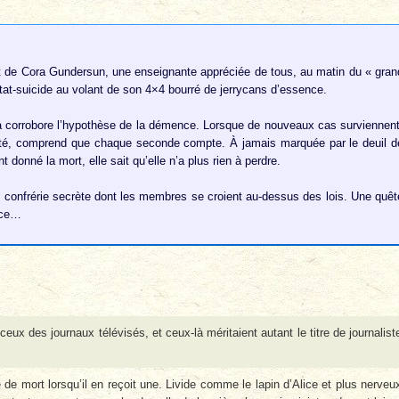
it de Cora Gundersun, une enseignante appréciée de tous, au matin du « gran
tat-suicide au volant de son 4×4 bourré de jerrycans d’essence.
ra corrobore l’hypothèse de la démence. Lorsque de nouveaux cas surviennent
lité, comprend que chaque seconde compte. À jamais marquée par le deuil d
donné la mort, elle sait qu’elle n’a plus rien à perdre.
e confrérie secrète dont les membres se croient au-dessus des lois. Une quêt
nce…
ceux des journaux télévisés, et ceux-là méritaient autant le titre de journalist
e mort lorsqu’il en reçoit une. Livide comme le lapin d’Alice et plus nerveu