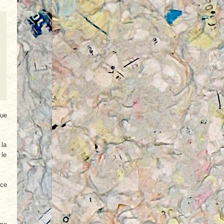
que
 la
 le
 ce