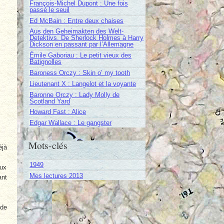
François-Michel Dupont : Une fois
passé le seuil
Ed McBain : Entre deux chaises
Aus den Geheimakten des Welt-
Detektivs. De Sherlock Holmes à Harry
Dickson en passant par l’Allemagne
Émile Gaboriau : Le petit vieux des
Batignolles
Baroness Orczy : Skin o’ my tooth
Lieutenant X : Langelot et la voyante
Baronne Orczy : Lady Molly de
Scotland Yard
Howard Fast : Alice
Edgar Wallace : Le gangster
Mots-clés
éjà
1949
aux
Mes lectures 2013
ant
 de