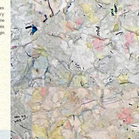
les
n’y
ine
dès
gin