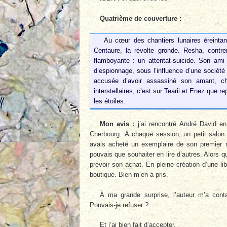
Quatrième de couverture :
Au cœur des chantiers lunaires éreintan
Centaure, la révolte gronde. Resha, contr
flamboyante : un attentat-suicide. Son ami 
d’espionnage, sous l’influence d’une société
accusée d’avoir assassiné son amant, c
interstellaires, c’est sur Tearii et Enez que r
les étoiles.
Mon avis :
j’ai rencontré André David e
Cherbourg. À chaque session, un petit salon d
avais acheté un exemplaire de son premier
pouvais que souhaiter en lire d’autres. Alors q
prévoir son achat. En pleine création d’une libr
boutique. Bien m’en a pris.
À ma grande surprise, l’auteur m’a con
Pouvais-je refuser ?
Et j’ai bien fait d’accepter.