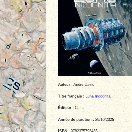
Auteur :
André David
Titre français :
Luna Incognita
Éditeur :
Critic
Année de parution :
29/10/
2025
ISBN :
9782375793435