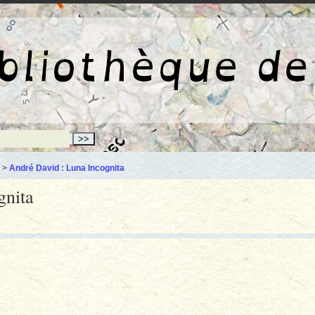
La bibliothèqu
>
André David : Luna Incognita
gnita