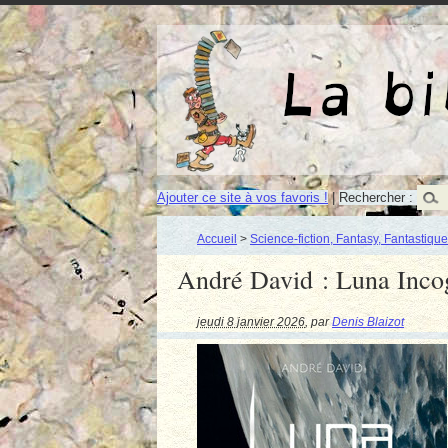
Ajouter ce site à vos favoris !
|
Rechercher :
Accueil
>
Science-fiction, Fantasy, Fantastique
André David : Luna Inco
jeudi 8 janvier 2026
,
par
Denis Blaizot