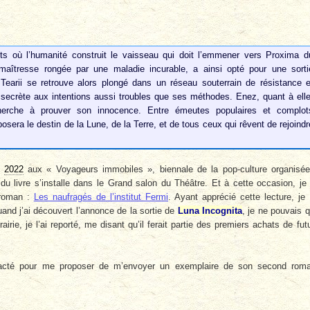
ts où l’humanité construit le vaisseau qui doit l’emmener vers Proxima d
emaîtresse rongée par une maladie incurable, a ainsi opté pour une sorti
Tearii se retrouve alors plongé dans un réseau souterrain de résistance e
 secrète aux intentions aussi troubles que ses méthodes. Enez, quant à elle
herche à prouver son innocence. Entre émeutes populaires et complot
eposera le destin de la Lune, de la Terre, et de tous ceux qui rêvent de rejoindr
n
2022
aux « Voyageurs immobiles », biennale de la pop-culture organisé
u livre s’installe dans le Grand salon du Théâtre. Et à cette occasion, je 
 roman :
Les naufragés de l’institut Fermi
. Ayant apprécié cette lecture, je
uand j’ai découvert l’annonce de la sortie de
Luna Incognita
, je ne pouvais 
airie, je l’ai reporté, me disant qu’il ferait partie des premiers achats de fut
tacté pour me proposer de m’envoyer un exemplaire de son second rom