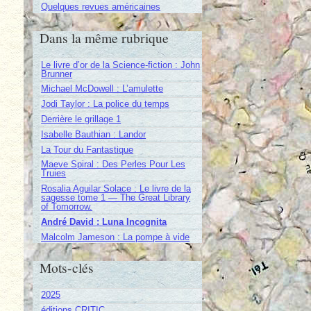
Quelques revues américaines
Dans la même rubrique
Le livre d’or de la Science-fiction : John
Brunner
Michael McDowell : L’amulette
Jodi Taylor : La police du temps
Derrière le grillage 1
Isabelle Bauthian : Landor
La Tour du Fantastique
Maeve Spiral : Des Perles Pour Les
Truies
Rosalia Aguilar Solace : Le livre de la
sagesse tome 1 — The Great Library
of Tomorrow.
André David : Luna Incognita
Malcolm Jameson : La pompe à vide
Mots-clés
2025
éditions CRITIC