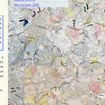
Mes lectures 2026
u
e
t
,
s
e
e à
lui
 ne
que
ure
an.