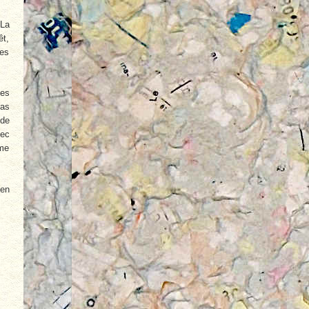
 La
êt,
nes
les
pas
 de
vec
 me
ien