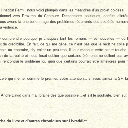
l’Institut Fermi, nous voici plongés dans les méandres d’un projet colossal :
tionnel vers Proxima du Centaure. Dissensions politiques, conflits d’intér
ous avons là une belle image des problèmes récurrents des sociétés humai
a violence.
de comprendre pourquoi je critiquais tant les romans — et nouvelles — où 
de crédibilité. En fait, ce qui me gène, ce n’est pas que le récit ne colle 
 mais au contraire, d’y coller un peu trop. Il leur manque cette petite touche
rcan de la réalité et nous ferait oublier que certains éléments ne collent pas a
s rencontrai le problème ici, quoi que certains pourrait être améliorés pour
elé qui mérite, comme le premier, votre attention... si vous aimez la SF, b
i André David dans ma librairie dès que possible... et s’il le souhaite, bien sûr.
che du livre et d’autres chroniques sur Livraddict