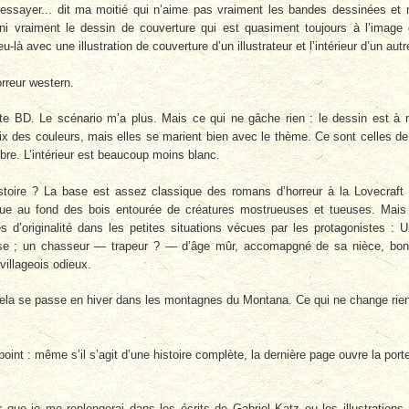
essayer... dit ma moitié qui n’aime pas vraiment les bandes dessinées et 
 ni vraiment le dessin de couverture qui est quasiment toujours à l’image
u-là avec une illustration de couverture d’un illustrateur et l’intérieur d’un autr
rreur western.
cette BD. Le scénario m’a plus. Mais ce qui ne gâche rien : le dessin est à
ix des couleurs, mais elles se marient bien avec le thème. Ce sont celles de
re. L’intérieur est beaucoup moins blanc.
istoire ? La base est assez classique des romans d’horreur à la Lovecraft
due au fond des bois entourée de créatures mostrueuses et tueuses. Mais
s d’originalité dans les petites situations vécues par les protagonistes : 
âtisse ; un chasseur — trapeur ? — d’âge mûr, accomapgné de sa nièce, bo
illageois odieux.
 cela se passe en hiver dans les montagnes du Montana. Ce qui ne change rie
point : même s’il s’agit d’une histoire complète, la dernière page ouvre la port
r que je me replongerai dans les écrits de Gabriel Katz ou les illustrations