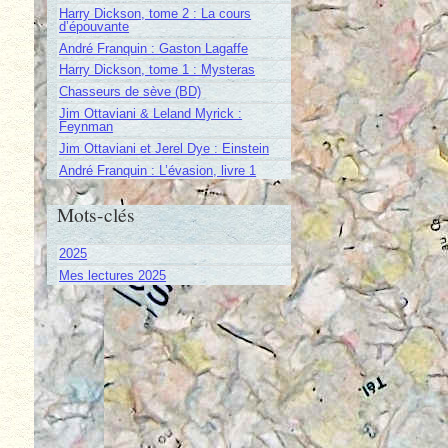
Harry Dickson, tome 2 : La cours
d’épouvante
André Franquin : Gaston Lagaffe
Harry Dickson, tome 1 : Mysteras
Chasseurs de sève (BD)
Jim Ottaviani & Leland Myrick :
Feynman
Jim Ottaviani et Jerel Dye : Einstein
André Franquin : L’évasion, livre 1
Mots-clés
2025
Mes lectures 2025