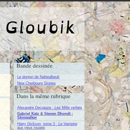
e de Gloubik
Bande dessinée
Le donjon de Naheulbeuk
New Cherbourg Stories
Dans la même rubrique
Alexandre Decrauze : Les Mille verbes
Gabriel Katz & Steven Dhondt :
Skinwalker
Harry Dickson, tome 3 : Le Vampire
aux yeux rouges