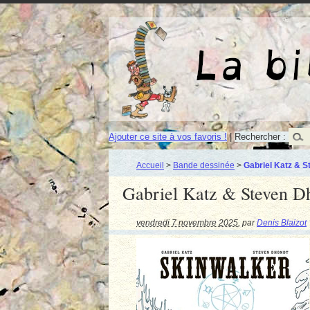
Ajouter ce site à vos favoris !
|
Rechercher :
Accueil
>
Bande dessinée
>
Gabriel Katz & S
Gabriel Katz & Steven D
vendredi 7 novembre 2025
,
par
Denis Blaizot