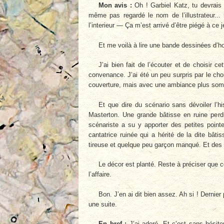
Mon avis :
Oh ! Garbiel Katz, tu devrais 
même pas regardé le nom de l’illustrateur...
l’interieur — Ça m’est arrivé d’être piégé à ce je
Et me voilà à lire une bande dessinées d’ho
J’ai bien fait de l’écouter et de choisir 
convenance. J’ai été un peu surpris par le cho
couverture, mais avec une ambiance plus somb
Et que dire du scénario sans dévoiler l’h
Masterton. Une grande bâtisse en ruine per
scénariste a su y apporter des petites pointe
cantatrice ruinée qui a hérité de la dite b
tireuse et quelque peu garçon manqué. Et des v
Le décor est planté. Reste à préciser que
l’affaire.
Bon. J’en ai dit bien assez. Ah si ! Dernier 
une suite.
En bref :
J’ai adoré. Et c’est sans hésite