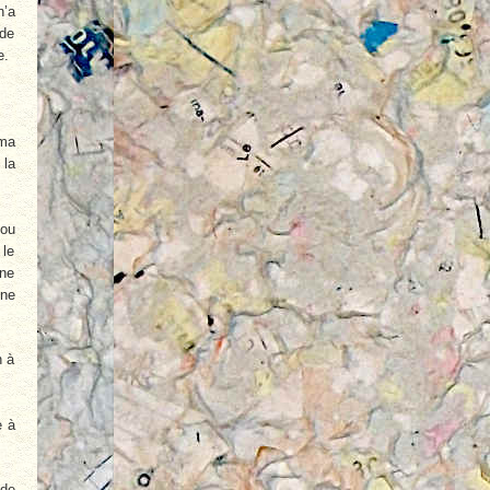
n’a
 de
e.
 ma
 la
 ou
 le
Une
nne
n à
e à
 de