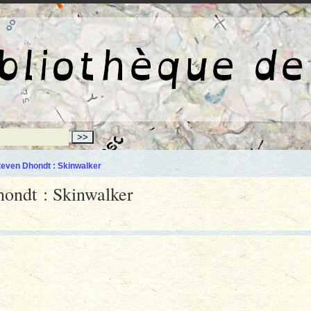
La bibliothèqu
teven Dhondt : Skinwalker
hondt : Skinwalker