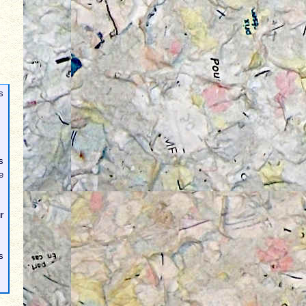
s
s
e
r
s