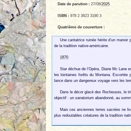
Date de parution :
27/08/
2025
ISBN :
978 2 3823 3190 3
Quatrième de couverture :
Une cantatrice ruinée hérite d’un manoir
de la tradition native-américaine.
1870
.
Star déchue de l’Opéra, Diane Mc Lane es
les lointaines forêts du Montana. Escortée p
lance dans un dangereux voyage vers les terre
Dans le décor glacé des Rocheuses, le tri
objectif : un sanatorium abandonné, au somm
Mais ces anciennes terres sacrées ne livr
plus redoutables créatures de la tradition na