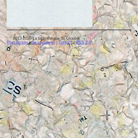
2013-2026 La bibliothèque de Gloubik
Plan du site
|
Se connecter
|
Contact
|
RSS 2.0