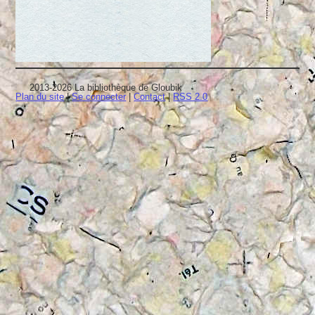
2013-2026 La bibliothèque de Gloubik
Plan du site
|
Se connecter
|
Contact
|
RSS 2.0