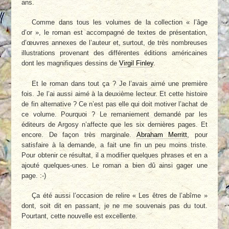
ans.
Comme dans tous les volumes de la collection « l’âge
d’or », le roman est accompagné de textes de présentation,
d’œuvres annexes de l’auteur et, surtout, de très nombreuses
illustrations provenant des différentes éditions américaines
dont les magnifiques dessins de
Virgil Finley
.
Et le roman dans tout ça ? Je l’avais aimé une première
fois. Je l’ai aussi aimé à la deuxième lecteur. Et cette histoire
de fin alternative ? Ce n’est pas elle qui doit motiver l’achat de
ce volume. Pourquoi ? Le remaniement demandé par les
éditeurs de Argosy n’affecte que les six dernières pages. Et
encore. De façon très marginale.
Abraham Merritt
, pour
satisfaire à la demande, a fait une fin un peu moins triste.
Pour obtenir ce résultat, il a modifier quelques phrases et en a
ajouté quelques-unes. Le roman a bien dû ainsi gager une
page. :-)
Ça été aussi l’occasion de relire « Les êtres de l’abîme »
dont, soit dit en passant, je ne me souvenais pas du tout.
Pourtant, cette nouvelle est excellente.