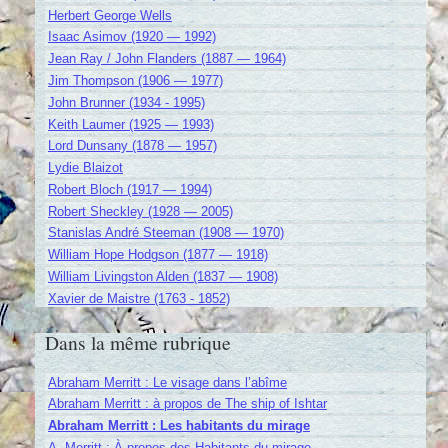
Herbert George Wells
Isaac Asimov (1920 — 1992)
Jean Ray / John Flanders (1887 — 1964)
Jim Thompson (1906 — 1977)
John Brunner (1934 - 1995)
Keith Laumer (1925 — 1993)
Lord Dunsany (1878 — 1957)
Lydie Blaizot
Robert Bloch (1917 — 1994)
Robert Sheckley (1928 — 2005)
Stanislas André Steeman (1908 — 1970)
William Hope Hodgson (1877 — 1918)
William Livingston Alden (1837 — 1908)
Xavier de Maistre (1763 - 1852)
Dans la même rubrique
Abraham Merritt : Le visage dans l’abîme
Abraham Merritt : à propos de The ship of Ishtar
Abraham Merritt : Les habitants du mirage
A. Merritt : À propos des Habitants du mirage