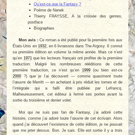
Qu’est-ce que la Fantasy ?
Poème de Nanek
Thierry FRAYSSE, A la croisée des genres,
postface
Biographies
Mon avis :
Ce roman a été publié pour la première fois aux
États-Unis en
1932
, en 6 livraisons dans The Argosy. Il connut
sa première édition en volume la même année. Mais ce n’est
qu’en
1971
que les lecteurs français ont profiter de la première
traduction. Malgré les nombreuses rééditions de cette
première traduction, ce n’est qu’en
1999
(ou bien est-ce
2000
?) que je l’ai découvert — comme quasiment toute
l’œuvre de Merritt — en achetant à pris réduit les tomes et de
l’intégrale qui a failli être publiée par Lefrancq.
Malheureusement, cet éditeur à fermé ses portes avant la
sortie du troisième et denier volet.
Moi qui ne suis pas fan de Fantasy, j’ai adoré cette
histoire, comme j’ai adoré toute l’œuvre de cet écrivain. Alors
quand j’ai découvert l’existence de cette édition, je ne pouvait
que me jeter dessus. Bon. Je sais. Elle est sortie il y a trois