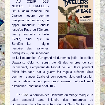
AU CŒUR DES
NEIGES ÉTERNELLES
DE l’Alaska résonne une
étrange mesure, comme
une pluie de tambours, un
appel impérieux. Conduit
jusqu’au Pays de l’Ombre,
Leif y rencontre la belle
Evalie, ainsi que la
Sorcière Lur – digne
héritière des valkyries
nordiques –, qui reconnaît
en lui l’incarnation d’un grand roi du temps jadis : le terrible
Dwayanu. Celui -ci surgit bientôt des ombres de son
inconscient, s’emparant de l’esprit de Leif. Il va pourtant
falloir faire face, car la guerre fait rage à présent. Mais
comment sauver Evalie et son peuple, alors qu’il est lui-
même habité par leur plus grand ennemi… et qu’il vient
d’invoquer l’insatiable Khalk’ru ?
En
1932
, la parution des Habitants du mirage marque un
jalon essentiel dans l’histoire des littératures de
l’imaginaire. Le célèbre auteur de La Nef d’Ishtar nous